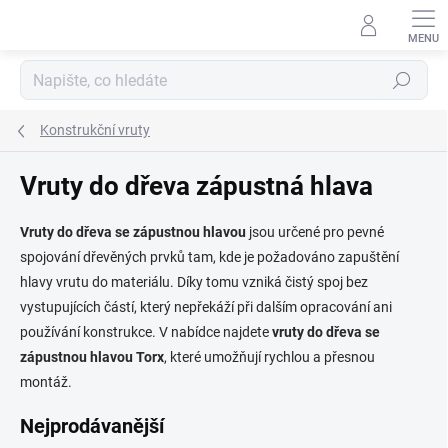
Přejít
na
obsah
Hledat
Konstrukční vruty
Vruty do dřeva zápustná hlava
Vruty do dřeva se zápustnou hlavou
jsou určené pro pevné
spojování dřevěných prvků tam, kde je požadováno zapuštění
hlavy vrutu do materiálu. Díky tomu vzniká čistý spoj bez
vystupujících částí, který nepřekáží při dalším opracování ani
používání konstrukce. V nabídce najdete
vruty do dřeva se
zápustnou hlavou Torx
, které umožňují rychlou a přesnou
montáž.
Nejprodávanější