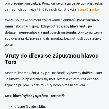
n
k
pro dřevěné konstrukce. Používají se při stavbě pergol, přístřešků,
í
y
zahradních domků, altánů i dalších konstrukcí z
hranolů
a
prken
.
v
ý
Časté jsou také při montáži
dřevěných obkladů, konstrukčních
p
i
rámů
nebo jiných spojů, kde je potřeba,
aby hlava vrutu po
s
dotažení nepřesahovala nad povrch materiálu
. Díky tomu lze na
u
spojované prvky navázat další montáží bez nutnosti dodatečných
úprav.
Vruty do dřeva se zápustnou hlavou
Torx
Moderní konstrukční vruty jsou nejčastěji vybaveny
drážkou Torx
.
Ta umožňuje lepší přenos síly mezi bitem a vrutem, což oceníte
zejména při práci s delšími vruty nebo tvrdším dřevem.
Mezi hlavní výhody systému Torx patří:
přesnější vedení bitu,