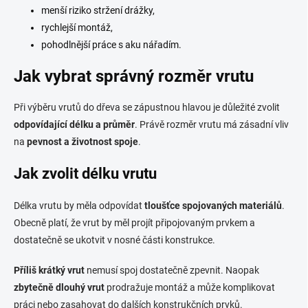
menší riziko stržení drážky,
rychlejší montáž,
pohodlnější práce s aku nářadím.
Jak vybrat správný rozměr vrutu
Při výběru vrutů do dřeva se zápustnou hlavou je důležité zvolit
odpovídající délku a průměr
. Právě rozměr vrutu má zásadní vliv
na
pevnost a životnost spoje
.
Jak zvolit délku vrutu
Délka vrutu by měla odpovídat
tloušťce spojovaných materiálů
.
Obecně platí, že vrut by měl projít připojovaným prvkem a
dostatečně se ukotvit v nosné části konstrukce.
Příliš krátký vrut
nemusí spoj dostatečně zpevnit. Naopak
zbytečně dlouhý vrut
prodražuje montáž a může komplikovat
práci nebo zasahovat do dalších konstrukčních prvků.