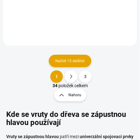
Konstrukční vruty jsou
vhodné pro všechny druhy
dřevěných konstrukcí.
Načíst 15 dalších
1
3
O
S
v
t
34
položek celkem
l
r
Nahoru
á
á
d
n
a
Kde se vruty do dřeva se zápustnou
k
c
o
í
hlavou používají
p
v
r
á
Vruty se zápustnou hlavou
patří mezi
univerzální spojovací prvky
v