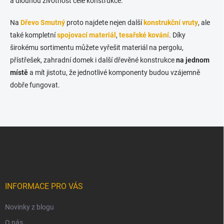
a dlouhou životnost celé konstrukce.
Na
Dřevo Smutný
proto najdete nejen další
konstrukční vruty
, ale
také kompletní
spojovací materiál
,
tesařské kování
. Díky
širokému sortimentu můžete vyřešit materiál na pergolu,
přístřešek, zahradní domek i další dřevěné konstrukce
na jednom
místě
a mít jistotu, že jednotlivé komponenty budou vzájemně
dobře fungovat.
Z
á
p
a
t
í
INFORMACE PRO VÁS
Novinky z blogu
O nás