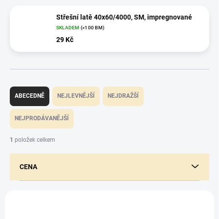
Střešní latě 40x60/4000, SM, impregnované
SKLADEM
(>100 BM)
29 Kč
Ř
a
ABECEDNĚ
NEJLEVNĚJŠÍ
NEJDRAŽŠÍ
z
e
NEJPRODÁVANĚJŠÍ
n
í
1
položek celkem
p
r
CENA
o
d
u
V
k
ý
t
p