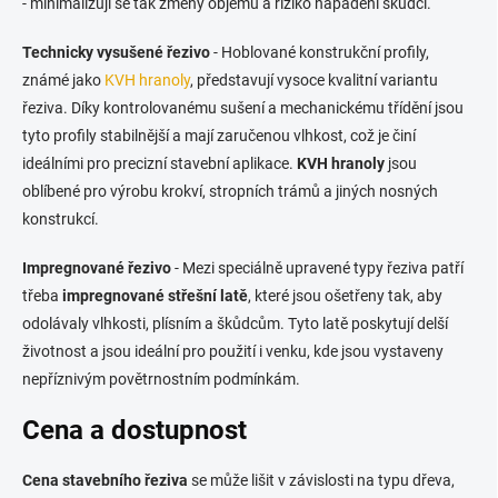
- minimalizují se tak změny objemu a riziko napadení škůdci.
Technicky vysušené řezivo
- Hoblované konstrukční profily,
známé jako
KVH hranoly
, představují vysoce kvalitní variantu
řeziva. Díky kontrolovanému sušení a mechanickému třídění jsou
tyto profily stabilnější a mají zaručenou vlhkost, což je činí
ideálními pro precizní stavební aplikace.
KVH hranoly
jsou
oblíbené pro výrobu krokví, stropních trámů a jiných nosných
konstrukcí.
Impregnované řezivo
- Mezi speciálně upravené typy řeziva patří
třeba
impregnované střešní latě
, které jsou ošetřeny tak, aby
odolávaly vlhkosti, plísním a škůdcům. Tyto latě poskytují delší
životnost a jsou ideální pro použití i venku, kde jsou vystaveny
nepříznivým povětrnostním podmínkám.
Cena a dostupnost
Cena stavebního řeziva
se může lišit v závislosti na typu dřeva,