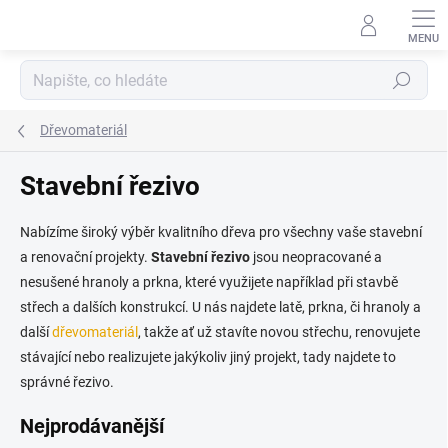
Přejít
na
obsah
Hledat
Dřevomateriál
Stavební řezivo
Nabízíme široký výběr kvalitního dřeva pro všechny vaše stavební
a renovační projekty.
Stavební řezivo
jsou neopracované a
nesušené hranoly a prkna, které využijete například při stavbě
střech a dalších konstrukcí. U nás najdete latě, prkna, či hranoly a
další
dřevomateriál
, takže ať už stavíte novou střechu, renovujete
stávající nebo realizujete jakýkoliv jiný projekt, tady najdete to
správné řezivo.
Nejprodávanější