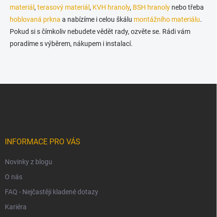
materiál
,
terasový materiál
,
KVH hranoly
,
BSH hranoly
nebo třeba
hoblovaná prkna
a nabízíme i celou škálu
montážního materiálu
.
Pokud si s čímkoliv nebudete vědět rady, ozvěte se. Rádi vám
poradíme s výběrem, nákupem i instalací.
Z
á
p
a
t
í
INFORMACE PRO VÁS
Novinky z blogu
O nás
FAQ - Nejčastěji kladené dotazy
Kariéra