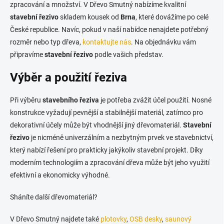
zpracování a množství. V Dřevo Smutný nabízíme kvalitní
stavební řezivo
skladem kousek od
Brna
, které dovážíme po celé
České republice. Navíc, pokud v naší nabídce nenajdete potřebný
rozměr nebo typ dřeva,
kontaktujte nás
. Na objednávku vám
připravíme
stavební řezivo
podle vašich představ.
Výběr a použití řeziva
Při výběru
stavebního řeziva
je potřeba zvážit účel použití. Nosné
konstrukce vyžadují pevnější a stabilnější materiál, zatímco pro
dekorativní účely může být vhodnější jiný dřevomateriál.
Stavební
řezivo
je nicméně univerzálním a nezbytným prvek ve stavebnictví,
který nabízí řešení pro prakticky jakýkoliv stavební projekt. Díky
moderním technologiím a zpracování dřeva může být jeho využití
efektivní a ekonomicky výhodné.
Sháníte další dřevomateriál?
V Dřevo Smutný najdete také
plotovky
,
OSB desky
,
saunový