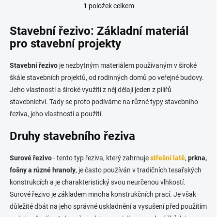
1
položek celkem
O
v
l
Stavební řezivo: Základní materiál
á
pro stavební projekty
d
a
c
Stavební řezivo
je nezbytným materiálem používaným v široké
í
škále stavebních projektů, od rodinných domů po veřejné budovy.
p
Jeho vlastnosti a široké využití z něj dělají jeden z pilířů
r
v
stavebnictví. Tady se proto podíváme na různé typy stavebního
k
řeziva, jeho vlastnosti a použití.
y
v
Druhy stavebního řeziva
ý
p
i
Surové řezivo
- tento typ řeziva, který zahrnuje
střešní latě
,
prkna,
s
fošny a různé hranoly
, je často používán v tradičních tesařských
u
konstrukcích a je charakteristický svou neurčenou vlhkostí.
Surové řezivo je základem mnoha konstrukčních prací. Je však
důležité dbát na jeho správné uskladnění a vysušení před použitím