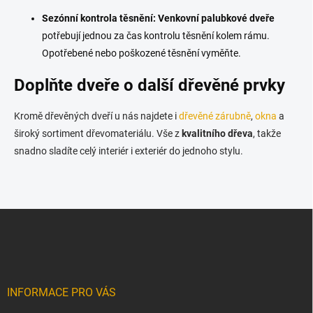
Sezónní kontrola těsnění:
Venkovní palubkové dveře
potřebují jednou za čas kontrolu těsnění kolem rámu.
Opotřebené nebo poškozené těsnění vyměňte.
Doplňte dveře o další dřevěné prvky
Kromě dřevěných dveří u nás najdete i
dřevěné zárubně
,
okna
a
široký sortiment dřevomateriálu. Vše z
kvalitního dřeva
, takže
snadno sladíte celý interiér i exteriér do jednoho stylu.
Z
á
p
a
t
í
INFORMACE PRO VÁS