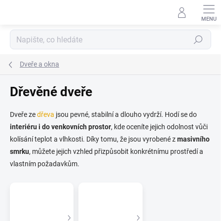
Přejít
na
obsah
Hledat
Dveře a okna
Dřevěné dveře
Dveře ze
dřeva
jsou pevné, stabilní a dlouho vydrží. Hodí se do
interiéru i do venkovních prostor
, kde oceníte jejich odolnost vůči
kolísání teplot a vlhkosti. Díky tomu, že jsou vyrobené z
masivního
smrku
, můžete jejich vzhled přizpůsobit konkrétnímu prostředí a
vlastním požadavkům.