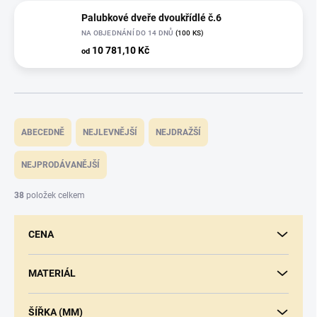
Palubkové dveře dvoukřídlé č.6
NA OBJEDNÁNÍ DO 14 DNŮ
(100 KS)
10 781,10 Kč
od
Ř
a
ABECEDNĚ
NEJLEVNĚJŠÍ
NEJDRAŽŠÍ
z
e
NEJPRODÁVANĚJŠÍ
n
í
38
položek celkem
p
r
CENA
o
d
u
MATERIÁL
k
t
ŠÍŘKA (MM)