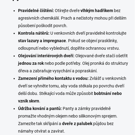
Pravidelné čištění:
Otírejte dveře
vlhkým hadříkem
bez
agresivních chemikálií. Prach a nečistoty mohou při delším
působení poškodit povrch.
Kontrola nátěrů:
U venkovních dveří pravidelně kontrolujte
stav lazury a impregnace
. Pokud se objeví prasklinky,
odloupnutí nebo vyblednutí, doplňte ochrannou vrstvu.
Olejování interiérových dveří:
Olejované dveře stačí ošetřit
jednou za rok
nebo podle potřeby. Olej proniká do struktury
dřeva a zabraňuje vysychání a popraskání.
Zamezení přímého kontaktu s vodou:
Zvlášť u venkovních
dveří se vyhněte tomu, aby voda stékala po povrchu dveří
delší dobu. Stékající voda může způsobit
bobtnání nebo
vznik skvrn
.
Údržba kování a pantů:
Panty a zámky pravidelně
promažte vhodným olejem nebo silikonovým sprejem.
Zamezíte tak skřípání a
dveře z palubek
půjdou bez
námahy otvírat a zavírat.