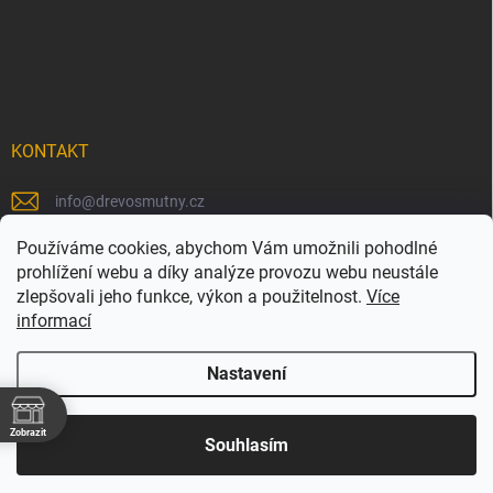
KONTAKT
info
@
drevosmutny.cz
+420 725 710 840
Používáme cookies, abychom Vám umožnili pohodlné
prohlížení webu a díky analýze provozu webu neustále
https://www.facebook.com/drevosmutny/
zlepšovali jeho funkce, výkon a použitelnost.
Více
informací
drevosmutny/
Nastavení
Zobrazit
Copyright 2026
Dřevosmutný
. Všechna práva vyhrazena.
Souhlasím
Vytvořil Shoptet