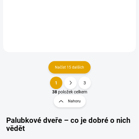
Detail
Univerzální palubkové dveře.
Načíst 15 dalších
1
3
O
S
v
t
38
položek celkem
l
r
Nahoru
á
á
d
n
a
Palubkové dveře
– co je dobré o nich
k
c
o
í
vědět
p
v
r