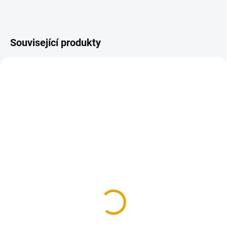
Související produkty
SKLADEM
SKLADEM
(15 KS)
(1 KS)
Trámová botka - třmen
ADLER Pullex 3in1 -
80x80x2,0, typ 1
Lasur - RAL 7016, 2,5l
70,20 Kč
1 350,40 Kč
58 Kč bez DPH
1 116 Kč bez DPH
Do košíku
Do košíku