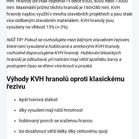
mm. Hranoly lze však objednat i v délce 6500, 8000 nebo 13000
mm. Maximální průřez těchto hranolů je 160×280 mm. KVH
hranoly najdou využití v mnoha stavebních projektech a jsou stale
více oblíbeným stavebním materiálem. KVH hranoly jsou
vysušeny na vlhkost 15% (+-3%).
NÁŠ TIP: Pokud se rozhodujete mezi běžným stavebním řezivem,
které není vysušené a hoblované a smrkovými KVH hranoly,
rozhodně doporučujeme KVH hranoly. Hoblování klasických
hranolů je zdlouhavé, při natírání mají větší spotřebu barvy a
postupem času se dřevo více kroutí a praská.
Výhody KVH hranolů oproti klasickému
řezivu
lepší tvarová stálost
díky vysušení mají nižší hmotnost
hoblovaný povrch se sraženou hranou
lze dosáhnout větší délky díky cinkovému spoji