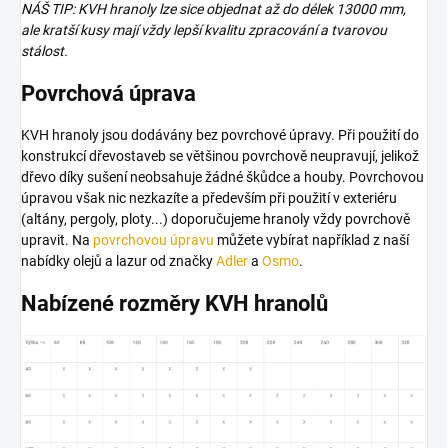
NÁŠ TIP: KVH hranoly lze sice objednat až do délek 13000 mm,
ale kratší kusy mají vždy lepší kvalitu zpracování a tvarovou
stálost.
Povrchová úprava
KVH hranoly jsou dodávány bez povrchové úpravy. Při použití do
konstrukcí dřevostaveb se většinou povrchově neupravují, jelikož
dřevo díky sušení neobsahuje žádné škůdce a houby. Povrchovou
úpravou však nic nezkazíte a především při použití v exteriéru
(altány, pergoly, ploty...) doporučujeme hranoly vždy povrchově
upravit. Na
povrchovou úpravu
můžete vybírat například z naší
nabídky olejů a lazur od značky
Adler
a
Osmo
.
Nabízené rozměry KVH hranolů