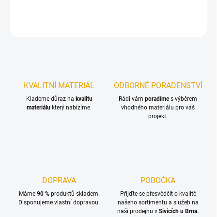
DETAILNÍ INFORMACE
ZEPTAT SE
KVALITNÍ MATERIÁL
ODBORNÉ PORADENSTVÍ
Klademe důraz na
kvalitu
Rádi vám
poradíme
s výběrem
materiálu
který nabízíme.
vhodného materiálu pro váš
projekt.
DOPRAVA
POBOČKA
Máme
90 %
produktů skladem.
Přijďte se přesvědčit o kvalitě
Disponujeme vlastní dopravou.
našeho sortimentu a služeb na
naši prodejnu v
Sivicích u Brna.