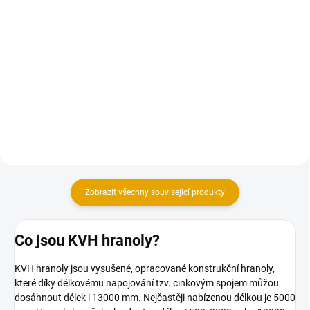
Trámová botka se používá pro
Matná olejová lazura s kompletní
kolmé spojován trámů v lehčích
ochranou 3 v 1 na dřevo v
konstrukcích
exteriéru
Zobrazit všechny související produkty
Co jsou KVH hranoly?
KVH hranoly jsou vysušené, opracované konstrukční hranoly,
které díky délkovému napojování tzv. cinkovým spojem můžou
dosáhnout délek i 13000 mm. Nejčastěji nabízenou délkou je 5000