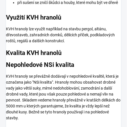
při sušení se zničí škůdci a houby, které mohu být ve dřevě
Využití KVH hranolů
KVH hranoly lze využít například na stavbu pergol, altánu,
dřevostaveb, zahradních domků, dělících příček, podkladových
roštů, regálů a dalších konstrukcí.
Kvalita KVH hranolů
Nepohledové NSi kvalita
KVH hranoly se převážně dodávají v nepohledové kvalitě, která je
označena jako "NSi kvalita". Hranoly mohou obsahovat drobné
vady jako větší suky, mírné nedohoblování, zamodrání a další
drobné vady, které jsou však pouze pohledové a nemají vliv na
pevnost. Skladem vedeme hranoly převážně v kratších délkách do
5000 mm u kterých garantujeme, že kvalita je vždy lepší než
dlouhé kusy. Bežně se tyto hranoly používají i na pohledové
stavby.