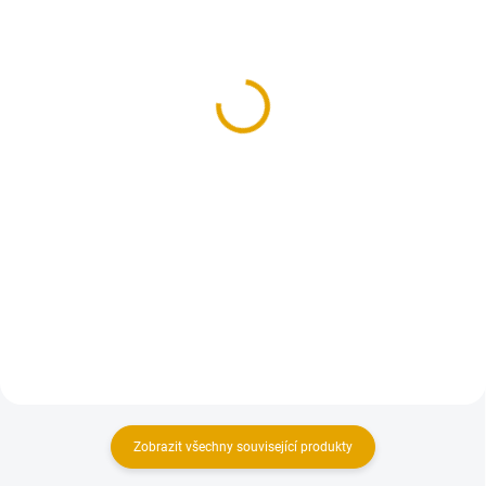
(>100 BM)
SKLADEM
(>100 BM)
KVH hranol 40x60/5000,
Hoblované prkno
smrk
24x146/5000, smrk,
42,40 Kč
ostrá hrana
35 Kč bez DPH
72,60 Kč
Do košíku
60 Kč bez DPH
Do košíku
Hoblované KVH hranoly ze
smrkového dřeva
Vysušená a hoblovaná prkna ze
smrkového dřeva
Zobrazit všechny související produkty