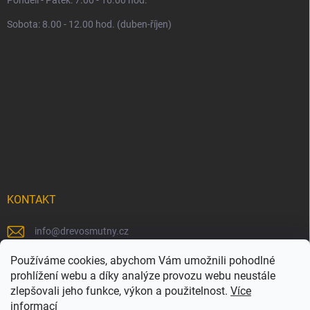
Sobota: 8.00 - 12.00 hod. (duben-říjen)
KONTAKT
info
@
drevosmutny.cz
+420 725 710 840
Používáme cookies, abychom Vám umožnili pohodlné
prohlížení webu a díky analýze provozu webu neustále
https://www.facebook.com/drevosmutny/
zlepšovali jeho funkce, výkon a použitelnost.
Více
informací