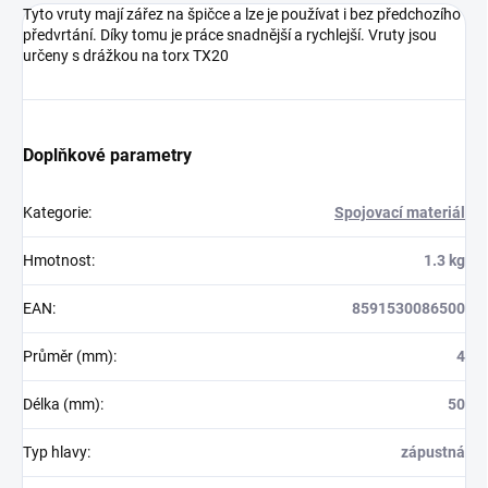
Tyto vruty mají zářez na špičce a lze je používat i bez předchozího
předvrtání. Díky tomu je práce snadnější a rychlejší. Vruty jsou
určeny s drážkou na torx TX20
Doplňkové parametry
Kategorie
:
Spojovací materiál
Hmotnost
:
1.3 kg
EAN
:
8591530086500
Průměr (mm)
:
4
Délka (mm)
:
50
Typ hlavy
:
zápustná