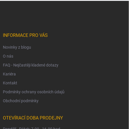
Z
á
p
a
t
í
INFORMACE PRO VÁS
Novinky z blogu
O nás
FAQ - Nejčastěji kladené dotazy
Kariéra
Kontakt
Podmínky ochrany osobních údajů
Obchodní podmínky
OTEVÍRACÍ DOBA PRODEJNY
Pondělí - Pátek: 7.00 - 16.00 hod.