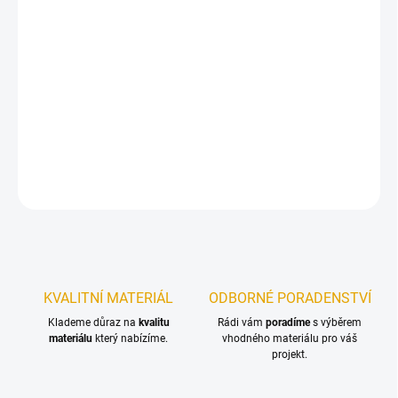
11.8.2026
−
+
Přidat do košíku
Konstrukční vruty jsou vhodné pro všechny druhy dřevěných
konstrukcí.
DETAILNÍ INFORMACE
ZEPTAT SE
KVALITNÍ MATERIÁL
ODBORNÉ PORADENSTVÍ
Klademe důraz na
kvalitu
Rádi vám
poradíme
s výběrem
materiálu
který nabízíme.
vhodného materiálu pro váš
projekt.