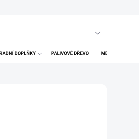
Obchodní podmínky
PRÁZDNÝ KOŠÍK
NÁKUPNÍ
KOŠÍK
RADNÍ DOPLŇKY
PALIVOVÉ DŘEVO
MERCH DŘEVO 
026