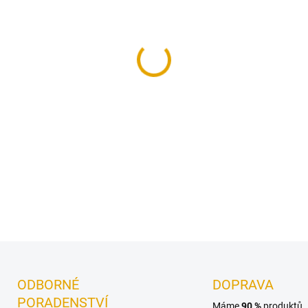
−
+
Konstrukční vruty jsou vhod
DETAILNÍ INFORMACE
ODBORNÉ
DOPRAVA
PORADENSTVÍ
Máme
90 %
produktů