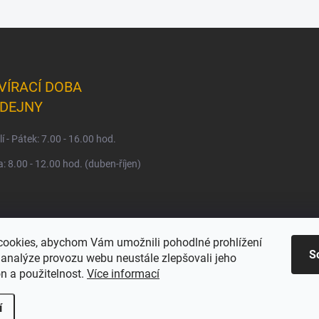
VÍRACÍ DOBA
DEJNY
í - Pátek: 7.00 - 16.00 hod.
: 8.00 - 12.00 hod. (duben-říjen)
ookies, abychom Vám umožnili pohodlné prohlížení
S
 analýze provozu webu neustále zlepšovali jeho
n a použitelnost.
Více informací
í
a.