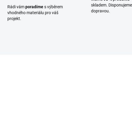
skladem. Disponujeme 
Rádi vám
poradíme
s výběrem
dopravou.
vhodného materiálu pro váš
projekt.
KVHHRA034
SKLADEM
(>100 BM)
H hranol 40x80/5000,