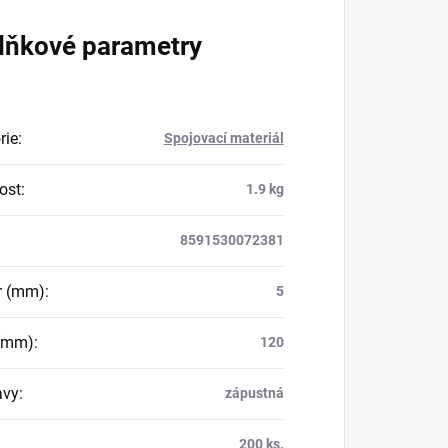
lňkové parametry
rie
:
Spojovací materiál
ost
:
1.9 kg
8591530072381
r (mm)
:
5
 (mm)
:
120
avy
:
zápustná
200 ks.