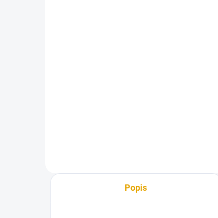
talíř. hl. FE, ZZ, 100
sm
ks/bal.
56
503,40 Kč
47 
416 Kč bez DPH
Do košíku
Hob
smr
Konstrukční vruty jsou vhodné
pro všechny druhy dřevěných
konstrukcí.
Popis