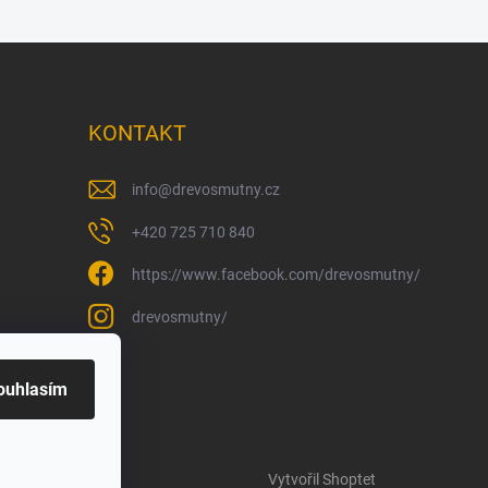
KONTAKT
info
@
drevosmutny.cz
+420 725 710 840
https://www.facebook.com/drevosmutny/
drevosmutny/
ouhlasím
Vytvořil Shoptet