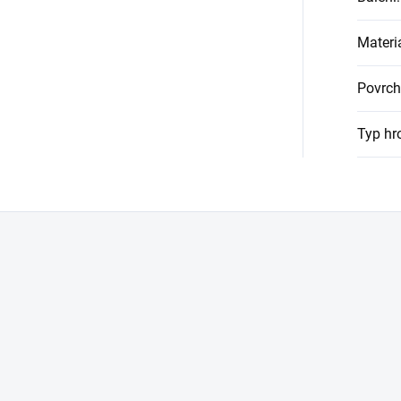
Materi
Povrch
Typ hr