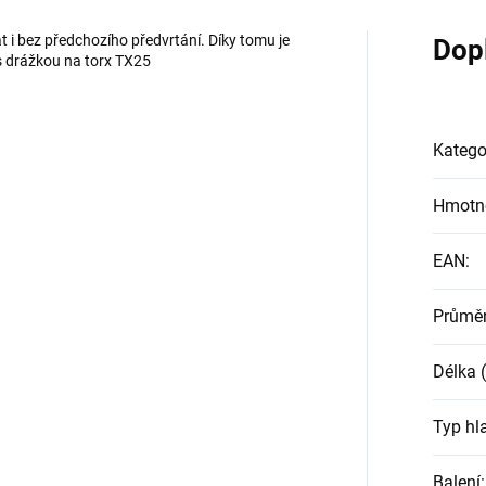
at i bez předchozího předvrtání. Díky tomu je
Dop
 s drážkou na torx TX25
Katego
Hmotn
EAN
:
Průmě
Délka
Typ hl
Balení
: