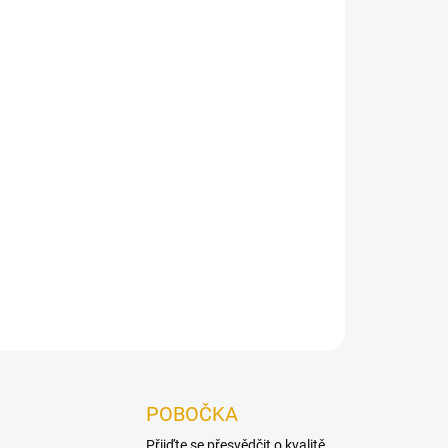
Přidat do košíku
né pro všechny druhy dřevěných konstrukcí.
ZEPTAT SE
POBOČKA
Přijďte se přesvědčit o kvalitě