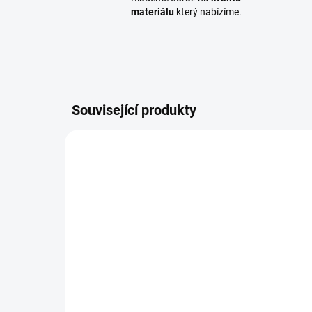
materiálu
který nabízíme.
Související produkty
VRUKON5120T
SKLADEM
(5 BAL.)
Vrut konstrukční 5x120,
KV