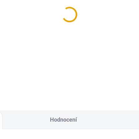
rk
,90 Kč
Kč bez DPH
Do košíku
lované KVH hranoly ze
kového dřeva
Hodnocení