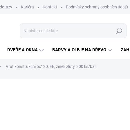
 dotazy
Kariéra
Kontakt
Podmínky ochrany osobních údajů
Hledat
DVEŘE A OKNA
BARVY A OLEJE NA DŘEVO
ZAH
Vrut konstrukční 5x120, FE, zinek žlutý, 200 ks/bal.
ní
435,60 Kč
/ bal.
360 Kč bez DPH
Měrná
SKLADEM
(13 BAL.)
cena:
MŮŽEME DORUČIT DO:
10.8.2