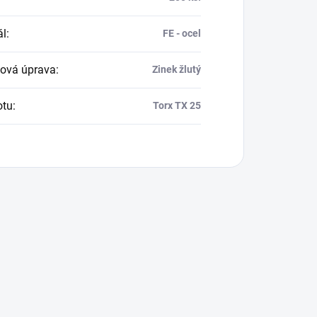
ál
:
FE - ocel
ová úprava
:
Zinek žlutý
otu
:
Torx TX 25