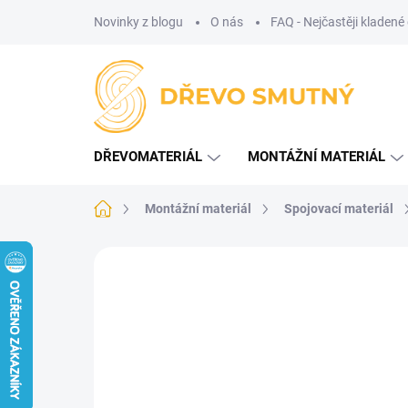
Přejít
Novinky z blogu
O nás
FAQ - Nejčastěji kladené
na
obsah
DŘEVOMATERIÁL
MONTÁŽNÍ MATERIÁL
Domů
Montážní materiál
Spojovací materiál
Neohodnoceno
Podrobnosti hodnoce