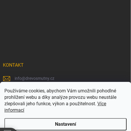
KONTAKT
info
@
drevosmutny.cz
+420 725 710 840
Používáme cookies, abychom Vám umožnili pohodlné
prohlížení webu a díky analýze provozu webu neustále
https://www.facebook.com/drevosmutny/
zlepšovali jeho funkce, výkon a použitelnost.
Více
informací
drevosmutny/
Nastavení