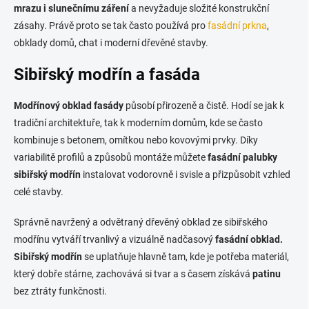
y
mrazu i slunečnímu záření
a nevyžaduje složité konstrukční
v
ý
zásahy. Právě proto se tak často používá pro
fasádní prkna
,
p
obklady domů, chat i moderní dřevěné stavby.
i
s
Sibiřský modřín a fasáda
u
Modřínový obklad fasády
působí přirozeně a čistě. Hodí se jak k
tradiční architektuře, tak k moderním domům, kde se často
kombinuje s betonem, omítkou nebo kovovými prvky. Díky
variabilitě profilů a způsobů montáže můžete
fasádní palubky
sibiřský modřín
instalovat vodorovně i svisle a přizpůsobit vzhled
celé stavby.
Správně navržený a odvětraný dřevěný obklad ze sibiřského
modřínu vytváří trvanlivý a vizuálně nadčasový
fasádní obklad.
Sibiřský modřín
se uplatňuje hlavně tam, kde je potřeba materiál,
který dobře stárne, zachovává si tvar a s časem získává
patinu
bez ztráty funkčnosti.