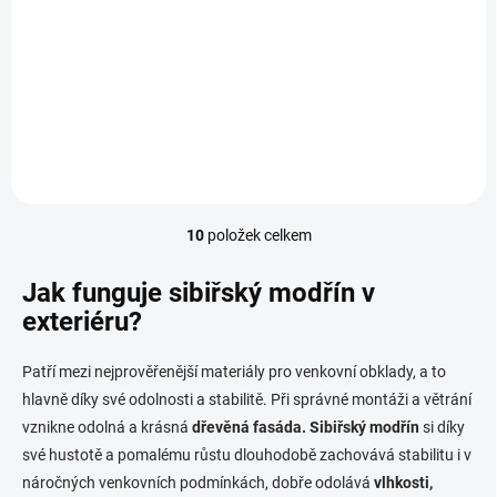
Konstrukční hranol
Obkladové palubky jsou
45x70/4000 ze sibiřského
vysušená a čtyřstranně
modřínu, ideální na vytvoření
opracovaná prkna, která mají
podkladového roštu teras.
na podélné straně pero a
drážku.
10
položek celkem
O
v
l
Jak funguje sibiřský modřín v
á
exteriéru?
d
a
c
Patří mezi nejprověřenější materiály pro venkovní obklady, a to
í
hlavně díky své odolnosti a stabilitě. Při správné montáži a větrání
p
vznikne odolná a krásná
dřevěná fasáda. Sibiřský modřín
si díky
r
v
své hustotě a pomalému růstu dlouhodobě zachovává stabilitu i v
k
náročných venkovních podmínkách, dobře odolává
vlhkosti,