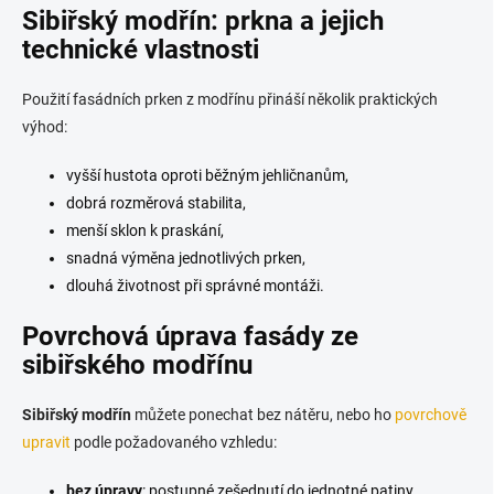
Sibiřský modřín: prkna
a jejich
technické vlastnosti
Použití fasádních prken z modřínu přináší několik praktických
výhod:
vyšší hustota oproti běžným jehličnanům,
dobrá rozměrová stabilita,
menší sklon k praskání,
snadná výměna jednotlivých prken,
dlouhá životnost při správné montáži.
Povrchová úprava fasády ze
sibiřského modřínu
Sibiřský modřín
můžete ponechat bez nátěru, nebo ho
povrchově
upravit
podle požadovaného vzhledu:
bez úpravy
: postupné zešednutí do jednotné patiny