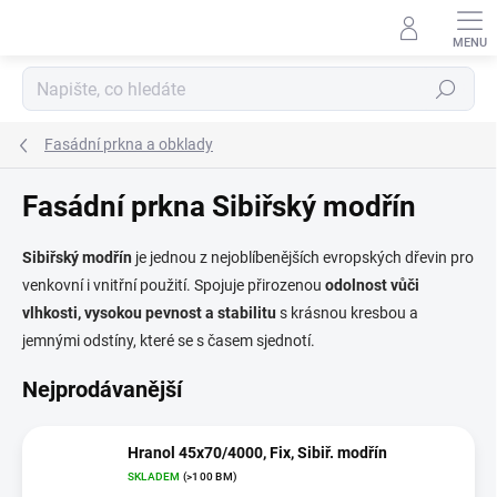
Přejít
na
obsah
Hledat
Fasádní prkna a obklady
Fasádní prkna Sibiřský modřín
Sibiřský modřín
je jednou z nejoblíbenějších evropských dřevin pro
venkovní i vnitřní použití. Spojuje přirozenou
odolnost vůči
vlhkosti, vysokou pevnost a stabilitu
s krásnou kresbou a
jemnými odstíny, které se s časem sjednotí.
Nejprodávanější
Hranol 45x70/4000, Fix, Sibiř. modřín
SKLADEM
(>100 BM)