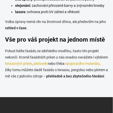
olejování:
zachování přirozené barvy a zvýraznění kresby
lazura:
ochrana proti UV záření a vlhkosti
Volba úpravy nemá vliv na životnost dřeva, ale především na jeho
vzhled v čase
.
Vše pro váš projekt na jednom místě
Pokud řešíte fasádu ze sibiřského modřínu, často tím projekt
nekončí. Kromě fasádních prken u nás snadno navážete i výběrem
terasových prken
,
plotovek
nebo třeba
spojovacího materiálu
.
Díky tomu můžete sladit fasádu s terasou, pergolou nebo plotem a
mít vše z jednoho zdroje –
přehledně a bez zbytečného hledání
.
Z
á
p