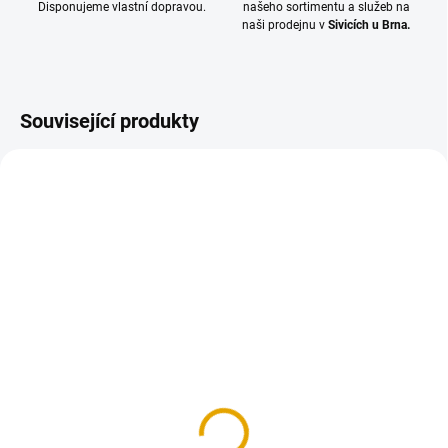
Disponujeme vlastní dopravou.
našeho sortimentu a služeb na
naši prodejnu v
Sivicích u Brna.
Související produkty
SKLADEM
SKLADEM
(5 KS)
(5 KS)
Štětec plochý 2"
ADLER Pullex 3in1 -
Lasur Larche, 0,75l
84,70 Kč
493,70 Kč
70 Kč bez DPH
408 Kč bez DPH