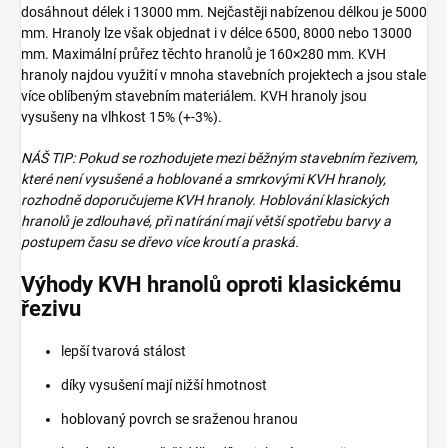
dosáhnout délek i 13000 mm. Nejčastěji nabízenou délkou je 5000
mm. Hranoly lze však objednat i v délce 6500, 8000 nebo 13000
mm. Maximální průřez těchto hranolů je 160×280 mm. KVH
hranoly najdou využití v mnoha stavebních projektech a jsou stale
více oblíbeným stavebním materiálem. KVH hranoly jsou
vysušeny na vlhkost 15% (+-3%).
NÁŠ TIP: Pokud se rozhodujete mezi běžným stavebním řezivem,
které není vysušené a hoblované a smrkovými KVH hranoly,
rozhodně doporučujeme KVH hranoly. Hoblování klasických
hranolů je zdlouhavé, při natírání mají větší spotřebu barvy a
postupem času se dřevo více kroutí a praská.
Výhody KVH hranolů oproti klasickému
řezivu
lepší tvarová stálost
díky vysušení mají nižší hmotnost
hoblovaný povrch se sraženou hranou