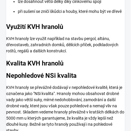
lze dosáhnout větší délky díky cinkovému spoji
při sušení se zničí škůdci a houby, které mohu být ve dřevě
Využití KVH hranolů
KVH hranoly lze využít například na stavbu pergol, altánu,
dřevostaveb, zahradních domků, dělících příček, podkladových
roštů, regálů a dalších konstrukcí.
Kvalita KVH hranolů
Nepohledové NSi kvalita
KVH hranoly se převážně dodávají v nepohledové kvalitě, která je
označena jako "NSi kvalita". Hranoly mohou obsahovat drobné
vady jako větší suky, mírné nedohoblování, zamodrání a další
drobné vady, které jsou však pouze pohledové a nemají vliv na
pevnost. Skladem vedeme hranoly převážně v kratších délkách do
5000 mm u kterých garantujeme, že kvalita je vždy lepší než
dlouhé kusy. Bežně se tyto hranoly používají i na pohledové
stavby.