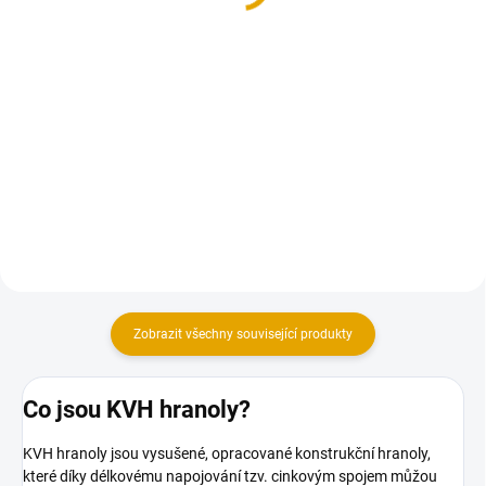
Do košíku
Do košíku
Plochý štětec vhodný pro
všechny druhy nátěrových hmot.
Matná olejová lazura s kompletní
ochranou 3 v 1 na dřevo v
exteriéru
Zobrazit všechny související produkty
Co jsou KVH hranoly?
KVH hranoly jsou vysušené, opracované konstrukční hranoly,
které díky délkovému napojování tzv. cinkovým spojem můžou