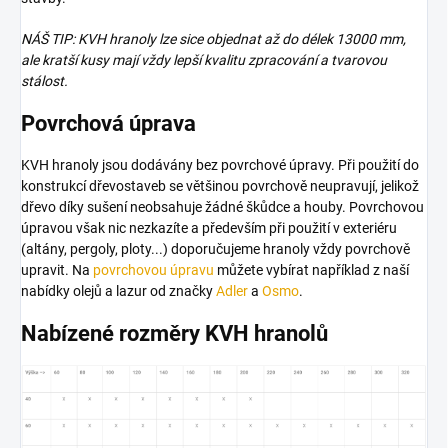
NÁŠ TIP: KVH hranoly lze sice objednat až do délek 13000 mm,
ale kratší kusy mají vždy lepší kvalitu zpracování a tvarovou
stálost.
Povrchová úprava
KVH hranoly jsou dodávány bez povrchové úpravy. Při použití do
konstrukcí dřevostaveb se většinou povrchově neupravují, jelikož
dřevo díky sušení neobsahuje žádné škůdce a houby. Povrchovou
úpravou však nic nezkazíte a především při použití v exteriéru
(altány, pergoly, ploty...) doporučujeme hranoly vždy povrchově
upravit. Na
povrchovou úpravu
můžete vybírat například z naší
nabídky olejů a lazur od značky
Adler
a
Osmo
.
Nabízené rozměry KVH hranolů