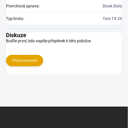
Povrchová úprava
:
Zinek žlutý
Typ hrotu
:
Torx TX 25
Diskuze
Buďte první, kdo napíše příspěvek k této položce.
Přidat komentář
Z
á
p