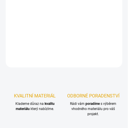
11.8.2026
−
+
Přidat do košíku
Konstrukční vruty jsou vhodné pro všechny druhy dřevěných
konstrukcí.
DETAILNÍ INFORMACE
ZEPTAT SE
KVALITNÍ MATERIÁL
ODBORNÉ PORADENSTVÍ
Klademe důraz na
kvalitu
Rádi vám
poradíme
s výběrem
materiálu
který nabízíme.
vhodného materiálu pro váš
projekt.