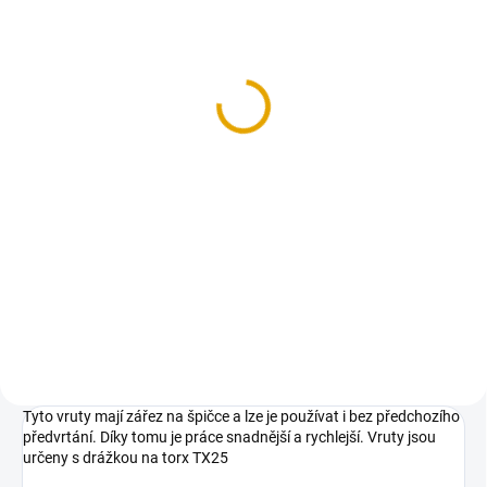
(5 BAL.)
Vrut konstrukční 5x100,
talíř. hl. FE, ZZ, 100
ks/bal.
422,30 Kč
349 Kč bez DPH
Do košíku
Konstrukční vruty jsou vhodné
pro všechny druhy dřevěných
konstrukcí.
Tyto vruty mají zářez na špičce a lze je používat i bez předchozího
předvrtání. Díky tomu je práce snadnější a rychlejší. Vruty jsou
určeny s drážkou na torx TX25