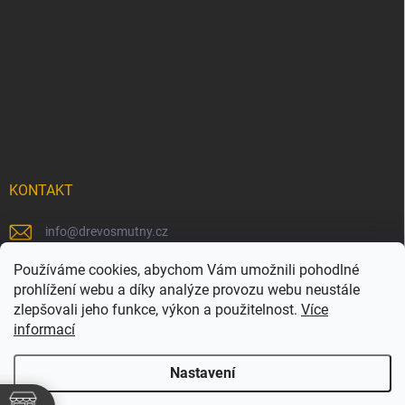
KONTAKT
info
@
drevosmutny.cz
+420 725 710 840
Používáme cookies, abychom Vám umožnili pohodlné
prohlížení webu a díky analýze provozu webu neustále
https://www.facebook.com/drevosmutny/
zlepšovali jeho funkce, výkon a použitelnost.
Více
informací
drevosmutny/
Nastavení