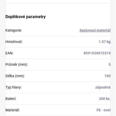
Doplňkové parametry
Kategorie
:
Spojovací materiál
Hmotnost
:
1.57 kg
EAN
:
8591530072374
Průměr (mm)
:
5
Délka (mm)
:
100
Typ hlavy
:
zápustná
Balení
:
200 ks.
Materiál
:
FE - ocel