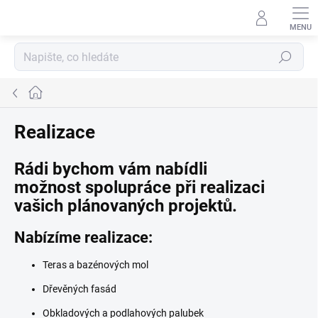
Přejít
na
obsah
Hledat
Domů
Realizace
Rádi bychom vám nabídli
možnost spolupráce při realizaci
vašich plánovaných projektů.
Nabízíme realizace:
Teras a bazénových mol
Dřevěných fasád
Obkladových a podlahových palubek