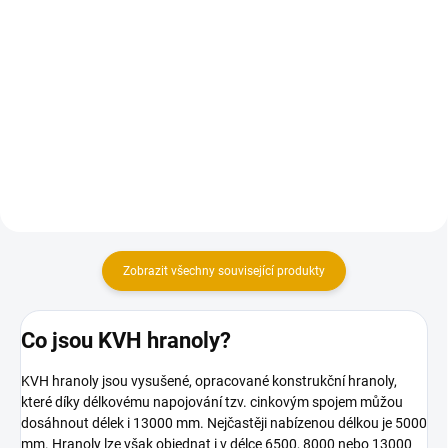
Do košíku
Trámová botka se používá pro
kolmé spojován trámů v lehčích
Konstrukční vruty jsou vhodné
konstrukcích
pro všechny druhy dřevěných
konstrukcí.
Zobrazit všechny související produkty
Co jsou KVH hranoly?
KVH hranoly jsou vysušené, opracované konstrukční hranoly,
které díky délkovému napojování tzv. cinkovým spojem můžou
dosáhnout délek i 13000 mm. Nejčastěji nabízenou délkou je 5000
mm. Hranoly lze však objednat i v délce 6500, 8000 nebo 13000