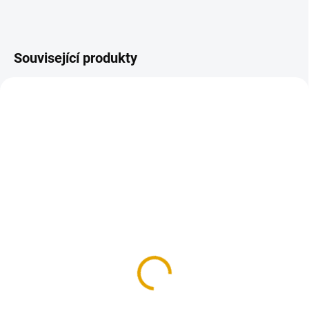
Související produkty
SKLADEM
SKLADEM
(25 KS)
(9 BAL.)
Trámová botka - třmen
Vrut konstrukční 6x160,
60x120x2,0, typ 1
FE, zinek žlutý, 100
ks/bal.
102,90 Kč
405,40 Kč
85 Kč bez DPH
335 Kč bez DPH
Do košíku