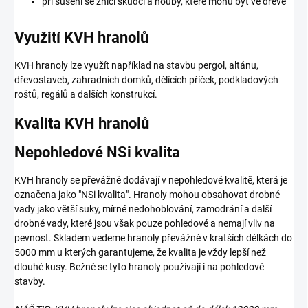
při sušení se zničí škůdci a houby, které mohu být ve dřevě
Využití KVH hranolů
KVH hranoly lze využít například na stavbu pergol, altánu,
dřevostaveb, zahradních domků, dělících příček, podkladových
roštů, regálů a dalších konstrukcí.
Kvalita KVH hranolů
Nepohledové NSi kvalita
KVH hranoly se převážně dodávají v nepohledové kvalitě, která je
označena jako "NSi kvalita". Hranoly mohou obsahovat drobné
vady jako větší suky, mírné nedohoblování, zamodrání a další
drobné vady, které jsou však pouze pohledové a nemají vliv na
pevnost. Skladem vedeme hranoly převážně v kratších délkách do
5000 mm u kterých garantujeme, že kvalita je vždy lepší než
dlouhé kusy. Bežně se tyto hranoly používají i na pohledové
stavby.