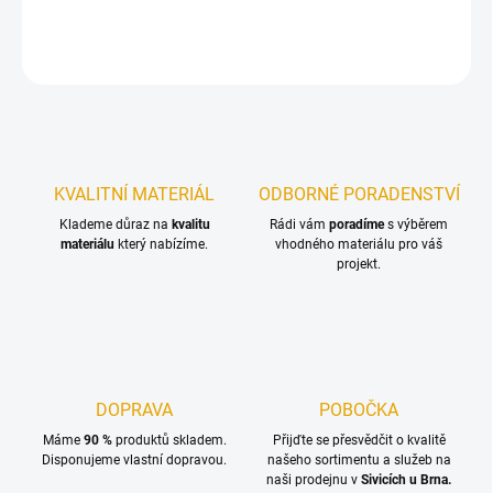
DETAILNÍ INFORMACE
ZEPTAT SE
KVALITNÍ MATERIÁL
ODBORNÉ PORADENSTVÍ
Klademe důraz na
kvalitu
Rádi vám
poradíme
s výběrem
materiálu
který nabízíme.
vhodného materiálu pro váš
projekt.
DOPRAVA
POBOČKA
Máme
90 %
produktů skladem.
Přijďte se přesvědčit o kvalitě
Disponujeme vlastní dopravou.
našeho sortimentu a služeb na
naši prodejnu v
Sivicích u Brna.