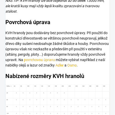
NÁŠ TIP: KVH hranoly lze sice objednat až do délek 13000 mm,
ale kratší kusy mají vždy lepší kvalitu zpracování a tvarovou
stálost.
Povrchová úprava
KVH hranoly jsou dodávány bez povrchové úpravy. Při použití do
konstrukcí dřevostaveb se většinou povrchově neupravují, jelikož
dřevo díky sušení neobsahuje žádné škůdce a houby. Povrchovou
úpravou však nic nezkazíte a především při použití v exteriéru
(altány, pergoly, ploty...) doporučujeme hranoly vždy povrchově
upravit. Na
povrchovou úpravu
můžete vybírat například z naší
nabídky olejů a lazur od značky
Adler
a
Osmo
.
Nabízené rozměry KVH hranolů