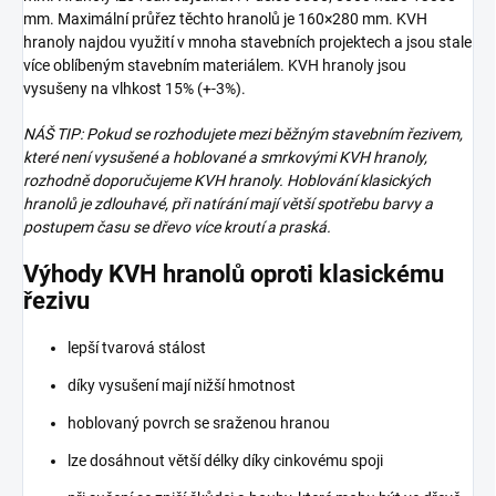
mm. Maximální průřez těchto hranolů je 160×280 mm. KVH
hranoly najdou využití v mnoha stavebních projektech a jsou stale
více oblíbeným stavebním materiálem. KVH hranoly jsou
vysušeny na vlhkost 15% (+-3%).
NÁŠ TIP: Pokud se rozhodujete mezi běžným stavebním řezivem,
které není vysušené a hoblované a smrkovými KVH hranoly,
rozhodně doporučujeme KVH hranoly. Hoblování klasických
hranolů je zdlouhavé, při natírání mají větší spotřebu barvy a
postupem času se dřevo více kroutí a praská.
Výhody KVH hranolů oproti klasickému
řezivu
lepší tvarová stálost
díky vysušení mají nižší hmotnost
hoblovaný povrch se sraženou hranou
lze dosáhnout větší délky díky cinkovému spoji