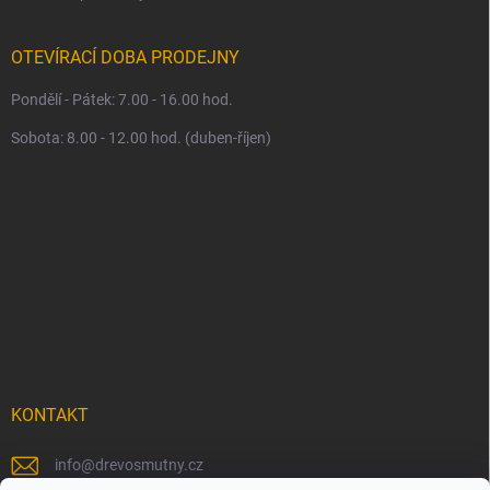
OTEVÍRACÍ DOBA PRODEJNY
Pondělí - Pátek: 7.00 - 16.00 hod.
Sobota: 8.00 - 12.00 hod. (duben-říjen)
KONTAKT
info
@
drevosmutny.cz