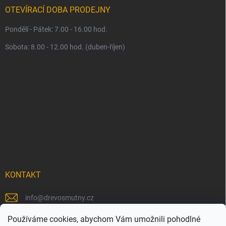
OTEVÍRACÍ DOBA PRODEJNY
Pondělí - Pátek: 7.00 - 16.00 hod.
Sobota: 8.00 - 12.00 hod. (duben-říjen)
KONTAKT
info
@
drevosmutny.cz
+420 725 710 840
Používáme cookies, abychom Vám umožnili pohodlné