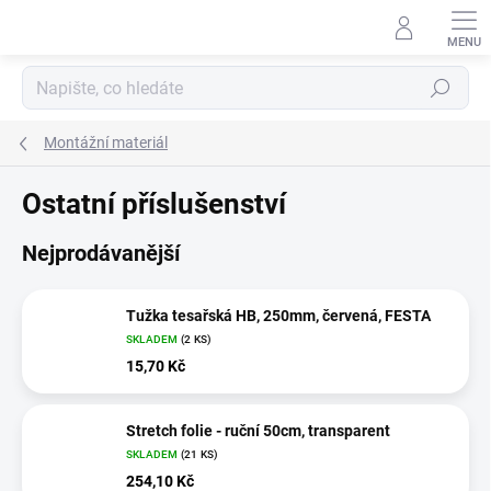
Přejít
na
obsah
Hledat
Montážní materiál
Ostatní příslušenství
Nejprodávanější
Tužka tesařská HB, 250mm, červená, FESTA
SKLADEM
(2 KS)
15,70 Kč
Stretch folie - ruční 50cm, transparent
SKLADEM
(21 KS)
254,10 Kč