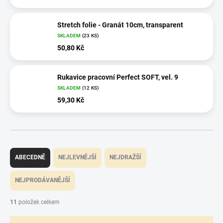
Stretch folie - Granát 10cm, transparent
SKLADEM
(23 KS)
50,80 Kč
Rukavice pracovní Perfect SOFT, vel. 9
SKLADEM
(12 KS)
59,30 Kč
Ř
a
ABECEDNĚ
NEJLEVNĚJŠÍ
NEJDRAŽŠÍ
z
e
NEJPRODÁVANĚJŠÍ
n
í
11
položek celkem
p
r