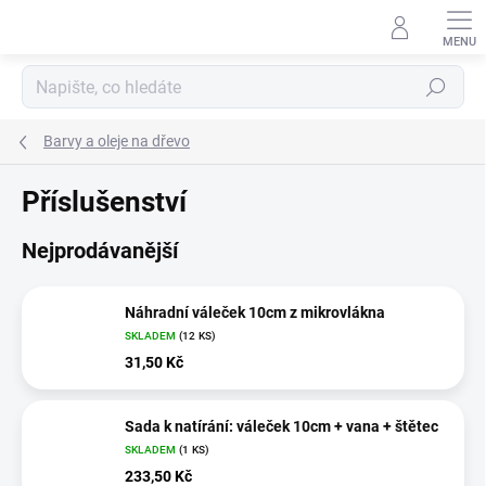
Přejít
na
obsah
Hledat
Barvy a oleje na dřevo
Příslušenství
Nejprodávanější
Náhradní váleček 10cm z mikrovlákna
SKLADEM
(12 KS)
31,50 Kč
Sada k natírání: váleček 10cm + vana + štětec
SKLADEM
(1 KS)
233,50 Kč