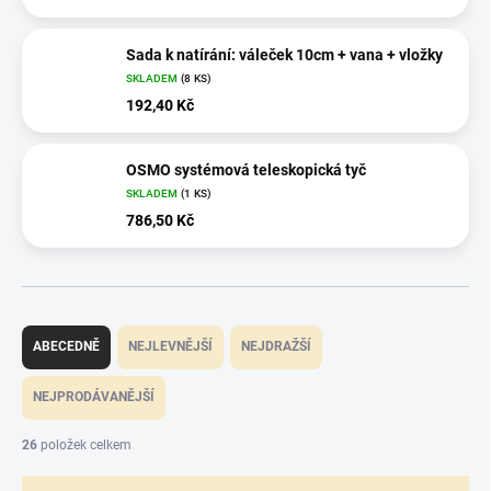
Sada k natírání: váleček 10cm + vana + vložky
SKLADEM
(8 KS)
192,40 Kč
OSMO systémová teleskopická tyč
SKLADEM
(1 KS)
786,50 Kč
Ř
a
ABECEDNĚ
NEJLEVNĚJŠÍ
NEJDRAŽŠÍ
z
e
NEJPRODÁVANĚJŠÍ
n
í
26
položek celkem
p
r