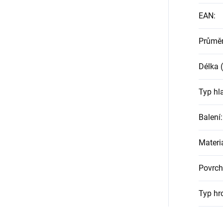
EAN
:
Průmě
Délka
Typ hl
Balení
:
Materi
Povrch
Typ hr