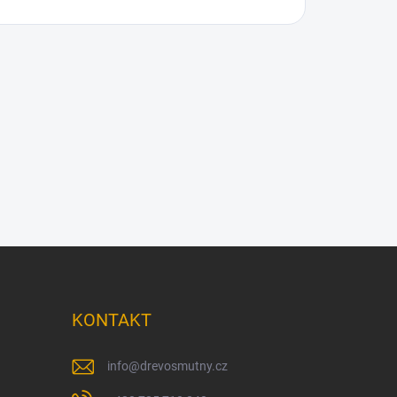
KONTAKT
info
@
drevosmutny.cz