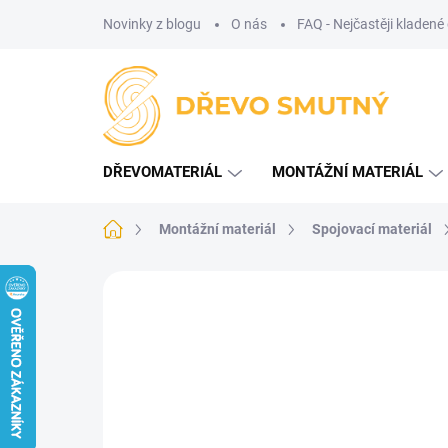
Přejít
Novinky z blogu
O nás
FAQ - Nejčastěji kladené
na
obsah
DŘEVOMATERIÁL
MONTÁŽNÍ MATERIÁL
Domů
Montážní materiál
Spojovací materiál
Neohodnoceno
Podrobnosti hodnoce