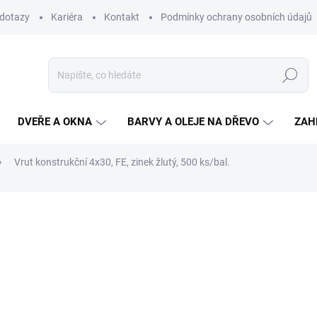
 dotazy
Kariéra
Kontakt
Podmínky ochrany osobních údajů
Hledat
DVEŘE A OKNA
BARVY A OLEJE NA DŘEVO
ZAH
Vrut konstrukční 4x30, FE, zinek žlutý, 500 ks/bal.
ní
211,80 Kč
/ bal.
175 Kč bez DPH
Měrná
SKLADEM
(14 BAL.)
cena:
MŮŽEME DORUČIT DO:
11.8.2