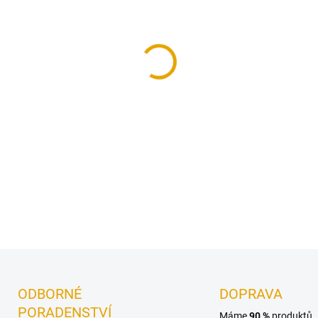
−
+
Konstrukční vruty jsou vhod
DETAILNÍ INFORMACE
ODBORNÉ
DOPRAVA
PORADENSTVÍ
Máme
90 %
produktů