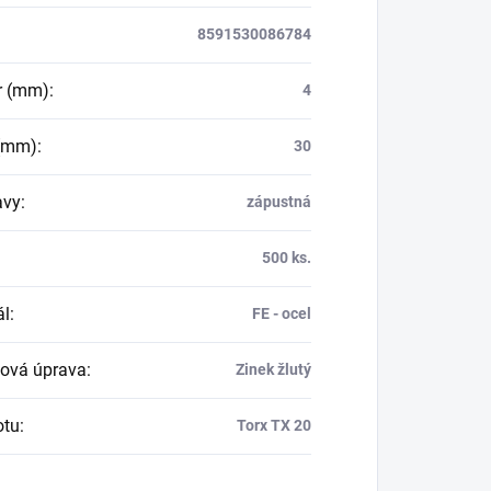
8591530086784
r (mm)
:
4
 (mm)
:
30
avy
:
zápustná
500 ks.
ál
:
FE - ocel
ová úprava
:
Zinek žlutý
otu
:
Torx TX 20