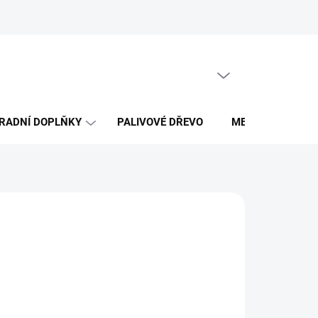
Obchodní podmínky
PRÁZDNÝ KOŠÍK
NÁKUPNÍ
KOŠÍK
RADNÍ DOPLŇKY
PALIVOVÉ DŘEVO
MERCH DŘEVO 
026