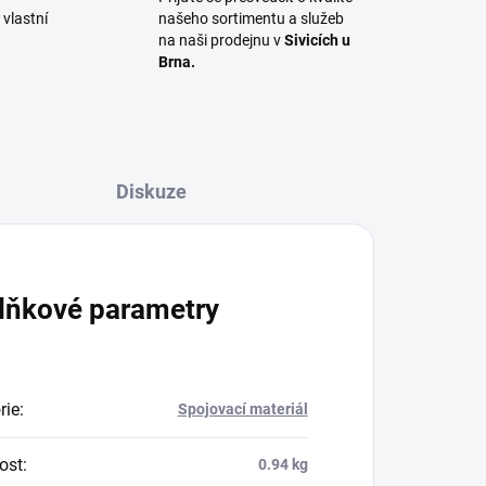
vlastní
našeho sortimentu a služeb
na naši prodejnu v
Sivicích u
Brna.
Diskuze
lňkové parametry
rie
:
Spojovací materiál
ost
:
0.94 kg