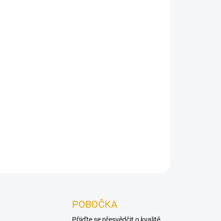
Přidat do košíku
né pro všechny druhy dřevěných konstrukcí.
ZEPTAT SE
POBOČKA
Přijďte se přesvědčit o kvalitě