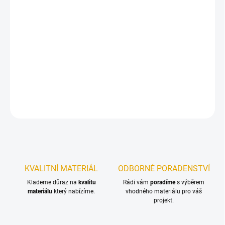
12.8.2026
−
+
Přidat do košíku
Konstrukční vruty jsou vhodné pro všechny druhy dřevěných
konstrukcí.
DETAILNÍ INFORMACE
ZEPTAT SE
KVALITNÍ MATERIÁL
ODBORNÉ PORADENSTVÍ
Klademe důraz na
kvalitu
Rádi vám
poradíme
s výběrem
materiálu
který nabízíme.
vhodného materiálu pro váš
projekt.