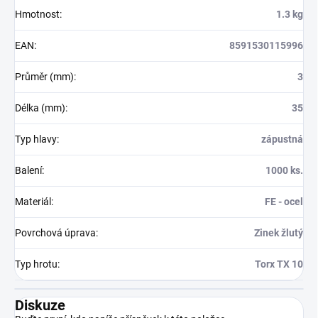
Hmotnost
:
1.3 kg
EAN
:
8591530115996
Průměr (mm)
:
3
Délka (mm)
:
35
Typ hlavy
:
zápustná
Balení
:
1000 ks.
Materiál
:
FE - ocel
Povrchová úprava
:
Zinek žlutý
Typ hrotu
:
Torx TX 10
Diskuze