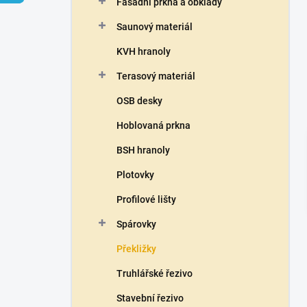
Fasádní prkna a obklady
í
p
Saunový materiál
a
n
KVH hranoly
e
Terasový materiál
l
OSB desky
Hoblovaná prkna
BSH hranoly
Plotovky
Profilové lišty
Spárovky
Překližky
Truhlářské řezivo
Stavební řezivo