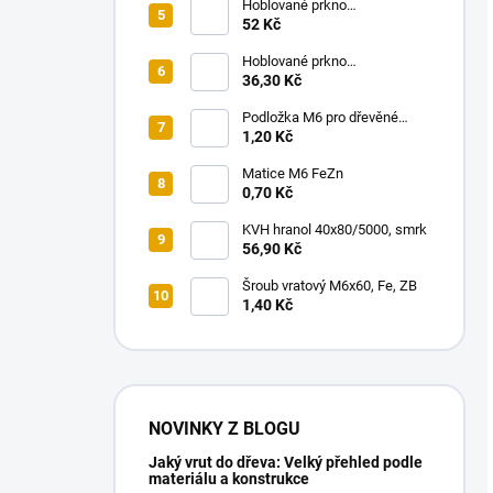
Hoblované prkno
18x140/4000, smrk
52 Kč
Hoblované prkno
18x100/4000, smrk
36,30 Kč
Podložka M6 pro dřevěné
konstrukce
1,20 Kč
Matice M6 FeZn
0,70 Kč
KVH hranol 40x80/5000, smrk
56,90 Kč
Šroub vratový M6x60, Fe, ZB
1,40 Kč
NOVINKY Z BLOGU
Jaký vrut do dřeva: Velký přehled podle
materiálu a konstrukce