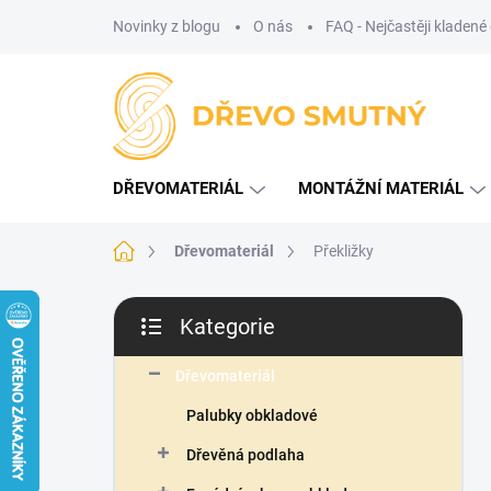
Přejít
Novinky z blogu
O nás
FAQ - Nejčastěji kladené
na
obsah
DŘEVOMATERIÁL
MONTÁŽNÍ MATERIÁL
Domů
Dřevomateriál
Překližky
P
Kategorie
o
Přeskočit
s
kategorie
t
Dřevomateriál
r
Palubky obkladové
a
n
Dřevěná podlaha
n