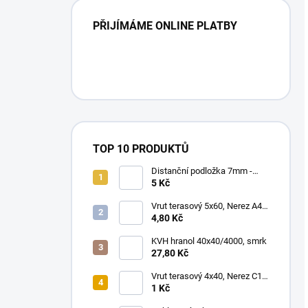
PŘIJÍMÁME ONLINE PLATBY
TOP 10 PRODUKTŮ
Distanční podložka 7mm -
80x25x6mm
5 Kč
Vrut terasový 5x60, Nerez A4,
100 ks/bal.
4,80 Kč
KVH hranol 40x40/4000, smrk
27,80 Kč
Vrut terasový 4x40, Nerez C1,
200 ks/bal.
1 Kč