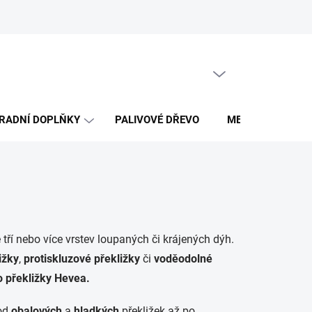
Obchodní podmínky
PRÁZDNÝ KOŠÍK
NÁKUPNÍ
KOŠÍK
RADNÍ DOPLŇKY
PALIVOVÉ DŘEVO
MERCH DŘEVO 
 tří nebo více vrstev loupaných či krájených dýh.
ižky
,
protiskluzové překližky
či
voděodolné
o překližky Hevea.
 od
obalových
a
hladkých
překližek až po