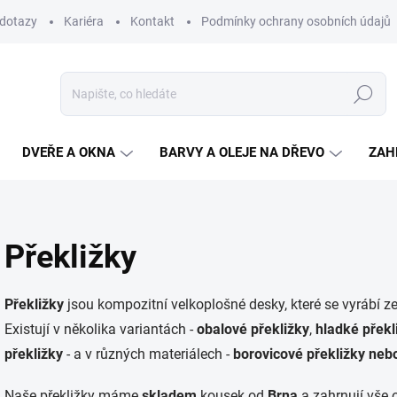
 dotazy
Kariéra
Kontakt
Podmínky ochrany osobních údajů
Hledat
DVEŘE A OKNA
BARVY A OLEJE NA DŘEVO
ZAH
Překližky
Překližky
jsou kompozitní velkoplošné desky, které se vyrábí ze
Existují v několika variantách -
obalové překližky
,
hladké překl
překližky
- a v různých materiálech -
borovicové překližky neb
Naše překližky máme
skladem
kousek od
Brna
a zahrnují vše