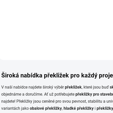
Do košíku
Do košíku
Překližka s protiskluzovým
Překližka s protiskluz
povrchem má dobrou
povrchem má dobrou
odolnost proti opotřebení.
odolnost proti opotřebe
O
v
Široká nabídka překližek pro každý proje
l
á
d
V naší nabídce najdete široký výběr
překližek
, které jsou buď
s
a
objednáme a doručíme. Ať už potřebujete
překližky pro stavebn
c
í
najdete! Překližky jsou ceněné pro svou pevnost, stabilitu a uni
p
variantách jako
obalové překližky
,
hladké překližky
i
překližk
r