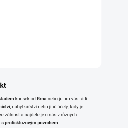
ovým
ní.
kt
kladem
kousek od
Brna
nebo je pro vás rádi
ictví
, nábytkářství nebo jiné účely, tady je
verzálnost a najdete je u nás v různých
y s protiskluzovým povrchem
.