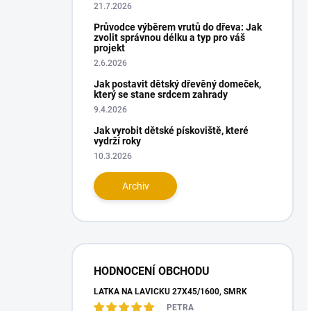
21.7.2026
Průvodce výběrem vrutů do dřeva: Jak
zvolit správnou délku a typ pro váš
projekt
2.6.2026
Jak postavit dětský dřevěný domeček,
který se stane srdcem zahrady
9.4.2026
Jak vyrobit dětské pískoviště, které
vydrží roky
10.3.2026
Archiv
HODNOCENÍ OBCHODU
LAŤKA NA LAVIČKU 27X45/1600, SMRK
PETRA