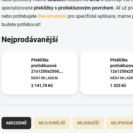
specializované
překližky s protiskluzovým povrchem
. Ať už p
nebo potřebujete
dřevomateriál
pro specifické aplikace, máme 
budete potřebovat!
Nejprodávanější
Překližka
Překližka
protiskluzová
protiskluzo
21x1250x2500,
12x1250x25
Hevea
Hevea
NENÍ SKLADEM
NENÍ SKLAD
2 141,70 Kč
1 325 Kč
Ř
a
ABECEDNĚ
NEJLEVNĚJŠÍ
NEJDRAŽŠÍ
NEJPRODÁ
z