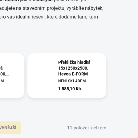
racujete na stavebním projektu, vyrábíte nábytek,
pro vás ideální řešení, které dodáme tam, kam
Překližka hladká
vá
15x1250x2500,
00,
Hevea E-FORM
EM
NENÍ SKLADEM
1 585,10 Kč
11
položek celkem
VANĚJŠÍ