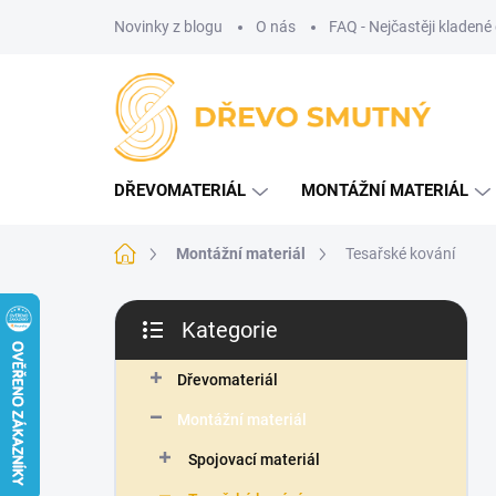
Přejít
Novinky z blogu
O nás
FAQ - Nejčastěji kladené
na
obsah
DŘEVOMATERIÁL
MONTÁŽNÍ MATERIÁL
Domů
Montážní materiál
Tesařské kování
P
Kategorie
o
Přeskočit
s
kategorie
t
Dřevomateriál
r
Montážní materiál
a
n
Spojovací materiál
n