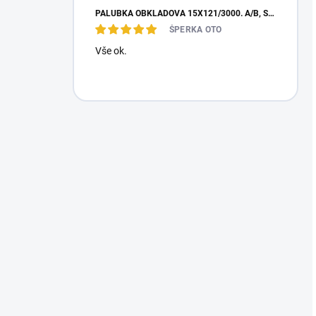
PALUBKA OBKLADOVÁ 15X121/3000. A/B, SEVER. SMRK
ŠPERKA OTO
Vše ok.