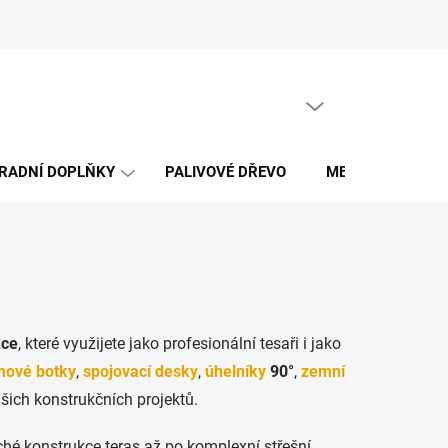
Obchodní podmínky
PRÁZDNÝ KOŠÍK
NÁKUPNÍ
KOŠÍK
RADNÍ DOPLŇKY
PALIVOVÉ DŘEVO
MERCH DŘEVO 
kce
, které využijete jako profesionální tesaři i jako
mové botky
,
spojovací desky
,
úhelníky
90°
,
zemní
vašich konstrukčních projektů.
ché konstrukce teras až po komplexní střešní