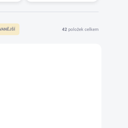
42
položek celkem
VANĚJŠÍ
KOV030
TESKOV031
KLADEM
SKLADEM
(20 KS)
(18 KS)
 U
Kotevní prvek Typ U
120x120x4,0 s