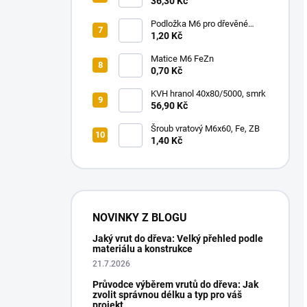
18x100/4000, smrk
36,30 Kč
Podložka M6 pro dřevěné
konstrukce
1,20 Kč
Matice M6 FeZn
0,70 Kč
KVH hranol 40x80/5000, smrk
56,90 Kč
Šroub vratový M6x60, Fe, ZB
1,40 Kč
NOVINKY Z BLOGU
Jaký vrut do dřeva: Velký přehled podle
materiálu a konstrukce
21.7.2026
Průvodce výběrem vrutů do dřeva: Jak
zvolit správnou délku a typ pro váš
projekt