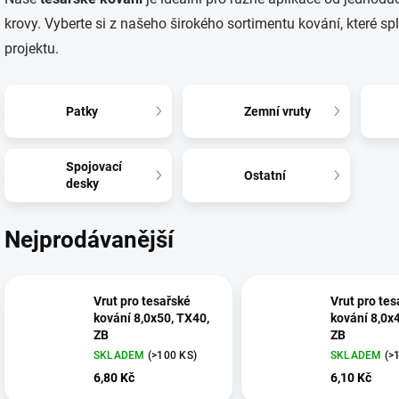
krovy. Vyberte si z našeho širokého sortimentu kování, které 
projektu.
Patky
Zemní vruty
Spojovací
Ostatní
desky
Nejprodávanější
Vrut pro tesařské
Vrut pro tes
kování 8,0x50, TX40,
kování 8,0x
ZB
ZB
SKLADEM
(>100 KS)
SKLADEM
(>
6,80 Kč
6,10 Kč