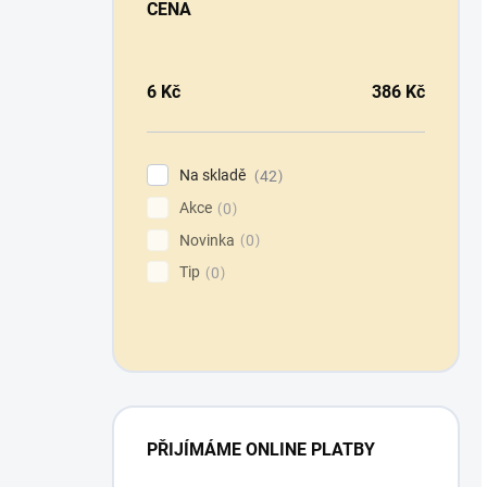
CENA
6
Kč
386
Kč
Na skladě
42
Akce
0
Novinka
0
Tip
0
PŘIJÍMÁME ONLINE PLATBY