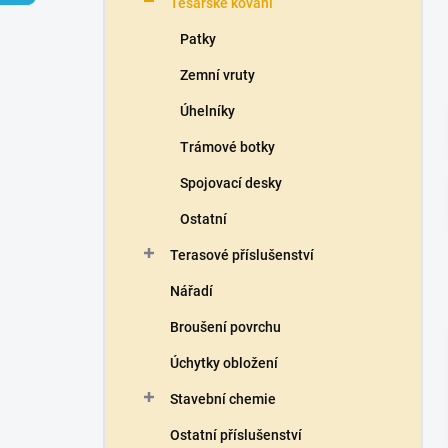
Tesařské kování
í
p
Patky
a
n
Zemní vruty
e
Úhelníky
l
Trámové botky
Spojovací desky
Ostatní
Terasové příslušenství
Nářadí
Broušení povrchu
Úchytky obložení
Stavební chemie
Ostatní příslušenství