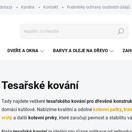
 dotazy
Kariéra
Kontakt
Podmínky ochrany osobních údajů
Hledat
DVEŘE A OKNA
BARVY A OLEJE NA DŘEVO
ZAH
Tesařské kování
Tady najdete veškeré
tesařského kování pro dřevěné konstru
domácí kutilové. Nabízíme kvalitní a odolné
kotevní patky
,
trá
vruty
a další
kotevní prvky
, které zaručují pevnost a stabilitu 
Naše
tesařské kování
je ideální pro různé aplikace od jednodu