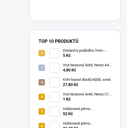
TOP 10 PRODUKTŮ
Distanční podložka 7mm -
80x25x6mm
5 Kč
Vrut terasový 5x60, Nerez A4,
100 ks/bal.
4,80 Kč
KVH hranol 40x40/4000, smrk
27,80 Kč
Vrut terasový 4x40, Nerez C1,
200 ks/bal.
1 Kč
Hoblované prkno
18x140/4000, smrk
52 Kč
Hoblované prkno