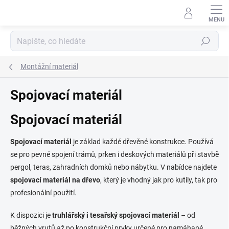
Přejít
na
obsah
Hledat
Montážní materiál
Spojovací materiál
Spojovací materiál
Spojovací materiál
je základ každé dřevěné konstrukce. Používá
se pro pevné spojení trámů, prken i deskových materiálů při stavbě
pergol, teras, zahradních domků nebo nábytku. V nabídce najdete
spojovací materiál na dřevo
, který je vhodný jak pro kutily, tak pro
profesionální použití.
K dispozici je
truhlářský i tesařský spojovací materiál
– od
běžných vrutů až po konstrukční prvky určené pro namáhané