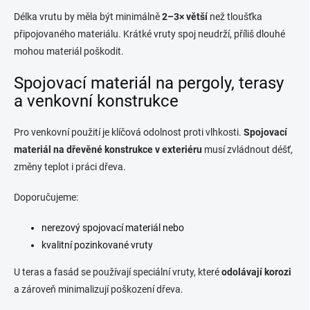
Délka vrutu by měla být minimálně
2–3× větší
než tloušťka
připojovaného materiálu. Krátké vruty spoj neudrží, příliš dlouhé
mohou materiál poškodit.
Spojovací materiál na pergoly, terasy
a venkovní konstrukce
Pro venkovní použití je klíčová odolnost proti vlhkosti.
Spojovací
materiál na dřevěné konstrukce v exteriéru
musí zvládnout déšť,
změny teplot i práci dřeva.
Doporučujeme:
nerezový spojovací materiál nebo
kvalitní pozinkované vruty
U teras a fasád se používají speciální vruty, které
odolávají korozi
a zároveň minimalizují poškození dřeva.