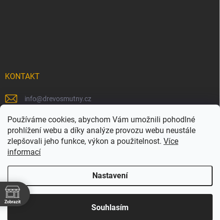
KONTAKT
info
@
drevosmutny.cz
+420 725 710 840
Používáme cookies, abychom Vám umožnili pohodlné
prohlížení webu a díky analýze provozu webu neustále
https://www.facebook.com/drevosmutny/
zlepšovali jeho funkce, výkon a použitelnost.
Více
informací
drevosmutny/
Nastavení
Zobrazit
Copyright 2026
Dřevosmutný
. Všechna práva vyhrazena.
Souhlasím
Vytvořil Shoptet