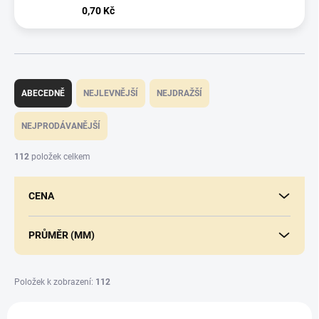
0,70 Kč
Ř
a
ABECEDNĚ
NEJLEVNĚJŠÍ
NEJDRAŽŠÍ
z
e
NEJPRODÁVANĚJŠÍ
n
í
112
položek celkem
p
r
CENA
o
d
u
PRŮMĚR (MM)
k
t
ů
Položek k zobrazení:
112
V