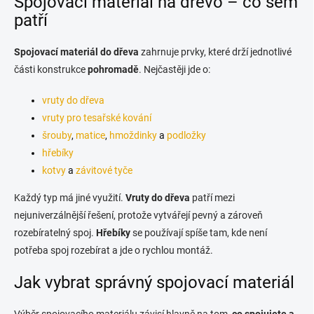
Spojovací materiál na dřevo – co sem
k
c
o
í
patří
p
v
r
á
Spojovací materiál do dřeva
zahrnuje prvky, které drží jednotlivé
v
n
k
části konstrukce
pohromadě
. Nejčastěji jde o:
í
y
v
vruty do dřeva
ý
vruty pro tesařské kování
p
i
šrouby
,
matice
,
hmoždinky
a
podložky
s
hřebíky
u
kotvy
a
závitové tyče
Každý typ má jiné využití.
Vruty do dřeva
patří mezi
nejuniverzálnější řešení, protože vytvářejí pevný a zároveň
rozebíratelný spoj.
Hřebíky
se používají spíše tam, kde není
potřeba spoj rozebírat a jde o rychlou montáž.
Jak vybrat správný spojovací materiál
Výběr spojovacího materiálu závisí hlavně na tom,
co spojujete a