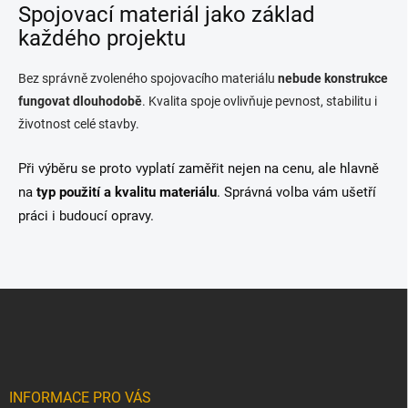
Spojovací materiál jako základ
každého projektu
Bez správně zvoleného spojovacího materiálu
nebude konstrukce
fungovat dlouhodobě
. Kvalita spoje ovlivňuje pevnost, stabilitu i
životnost celé stavby.
Při výběru se proto vyplatí zaměřit nejen na cenu, ale hlavně
na
typ použití a kvalitu materiálu
. Správná volba vám ušetří
práci i budoucí opravy.
Z
á
p
a
t
í
INFORMACE PRO VÁS