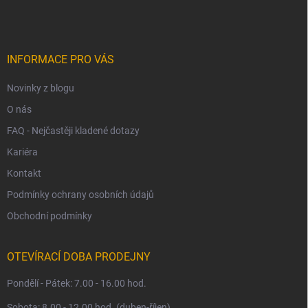
c
p
í
p
a
r
t
v
í
INFORMACE PRO VÁS
k
y
Novinky z blogu
v
ý
O nás
p
i
FAQ - Nejčastěji kladené dotazy
s
Kariéra
u
Kontakt
Podmínky ochrany osobních údajů
Obchodní podmínky
OTEVÍRACÍ DOBA PRODEJNY
Pondělí - Pátek: 7.00 - 16.00 hod.
Sobota: 8.00 - 12.00 hod. (duben-říjen)