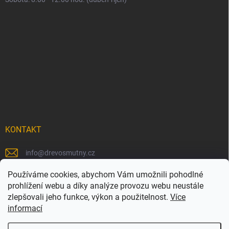
KONTAKT
info
@
drevosmutny.cz
+420 725 710 840
Používáme cookies, abychom Vám umožnili pohodlné
prohlížení webu a díky analýze provozu webu neustále
https://www.facebook.com/drevosmutny/
zlepšovali jeho funkce, výkon a použitelnost.
Více
informací
drevosmutny/