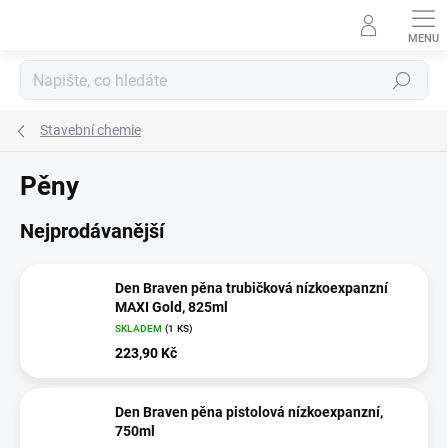
Přejít
na
obsah
Hledat
Stavební chemie
Pěny
Nejprodávanější
Den Braven pěna trubičková nízkoexpanzní
MAXI Gold, 825ml
SKLADEM
(1 KS)
223,90 Kč
Den Braven pěna pistolová nízkoexpanzní,
750ml