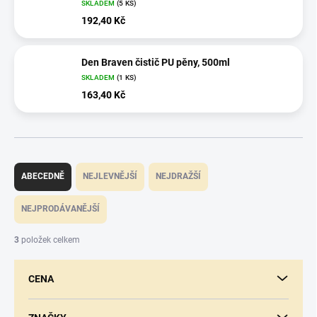
SKLADEM
(5 KS)
192,40 Kč
Den Braven čistič PU pěny, 500ml
SKLADEM
(1 KS)
163,40 Kč
Ř
a
ABECEDNĚ
NEJLEVNĚJŠÍ
NEJDRAŽŠÍ
z
e
NEJPRODÁVANĚJŠÍ
n
í
3
položek celkem
p
r
CENA
o
d
u