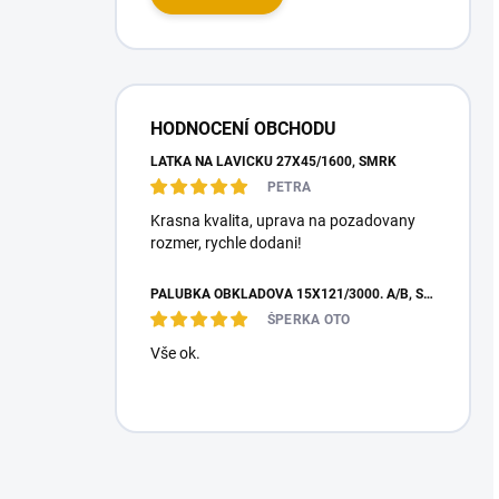
HODNOCENÍ OBCHODU
LAŤKA NA LAVIČKU 27X45/1600, SMRK
PETRA
Krasna kvalita, uprava na pozadovany
rozmer, rychle dodani!
PALUBKA OBKLADOVÁ 15X121/3000. A/B, SEVER. SMRK
ŠPERKA OTO
Vše ok.