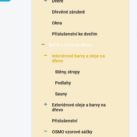
Dveře
í
p
Dřevěné zárubně
a
n
Okna
e
Příslušenství ke dveřím
l
Barvy a oleje na dřevo
Interiérové barvy a oleje na
dřevo
Stěny, stropy
Podlahy
Sauny
Exteriérové oleje a barvy na
dřevo
Příslušenství
OSMO vzorové sáčky