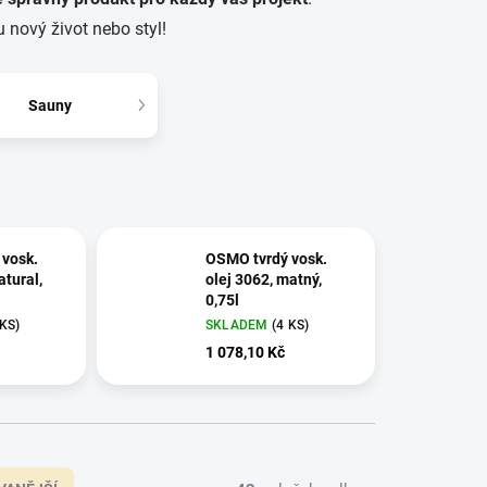
 nový život nebo styl!
Sauny
vosk.
OSMO tvrdý vosk.
atural,
olej 3062, matný,
0,75l
 KS)
SKLADEM
(4 KS)
1 078,10 Kč