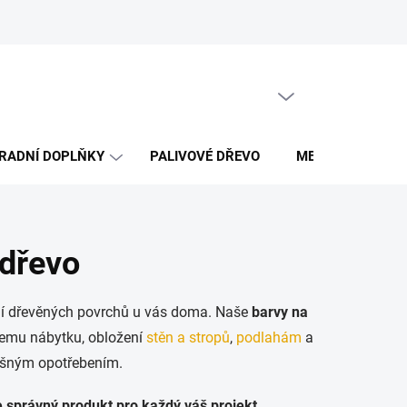
Obchodní podmínky
PRÁZDNÝ KOŠÍK
NÁKUPNÍ
KOŠÍK
RADNÍ DOPLŇKY
PALIVOVÉ DŘEVO
MERCH DŘEVO 
 dřevo
ení dřevěných povrchů u vás doma. Naše
barvy na
šemu nábytku, obložení
stěn a stropů
,
podlahám
a
lišným opotřebením.
e správný produkt pro každý váš projekt
.