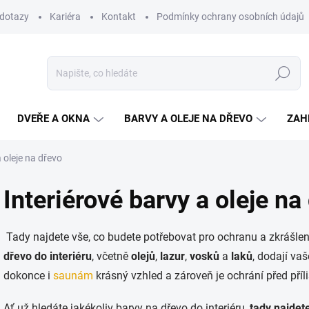
 dotazy
Kariéra
Kontakt
Podmínky ochrany osobních údajů
Hledat
DVEŘE A OKNA
BARVY A OLEJE NA DŘEVO
ZAH
a oleje na dřevo
Interiérové barvy a oleje na
Tady najdete vše, co budete potřebovat pro ochranu a zkrášl
dřevo do interiéru
, včetně
olejů
,
lazur
,
vosků
a
laků
, dodají va
dokonce i
saunám
krásný vzhled a zároveň je ochrání před pří
Ať už hledáte jakékoliv barvy na dřevo do interiéru,
tady najdet