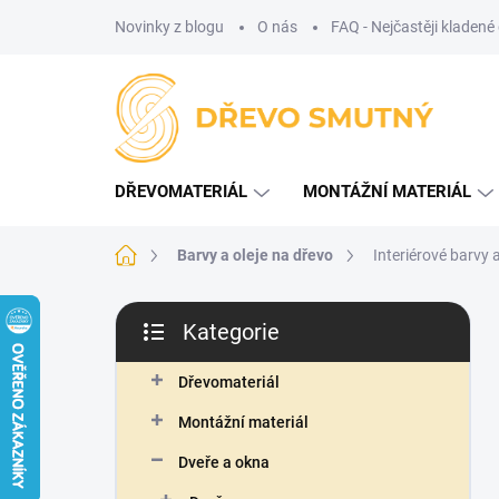
Přejít
Novinky z blogu
O nás
FAQ - Nejčastěji kladené
na
obsah
DŘEVOMATERIÁL
MONTÁŽNÍ MATERIÁL
Domů
Barvy a oleje na dřevo
Interiérové barvy 
P
Kategorie
o
Přeskočit
s
kategorie
t
Dřevomateriál
r
Montážní materiál
a
n
Dveře a okna
n