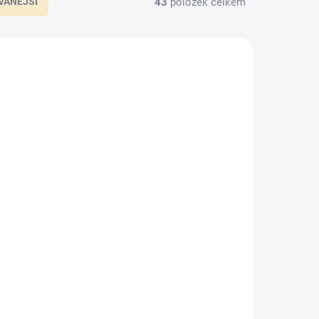
43
položek celkem
VANĚJŠÍ
LIN002
BARADLINU05
KLADEM
SKLADEM
(2 KS)
(2 KS)
r
ADLER Innenlasur UV
, 2,5l
100 Tane, 0,75l
733,30 Kč
/ ks
606 Kč bez DPH