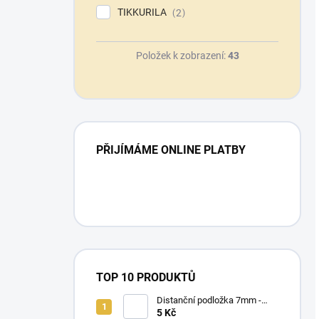
TIKKURILA
2
Položek k zobrazení:
43
PŘIJÍMÁME ONLINE PLATBY
TOP 10 PRODUKTŮ
Distanční podložka 7mm -
80x25x6mm
5 Kč