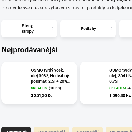
Proměňte své dřevěné vybavení s našimi produkty a dodjete mu
Stěny,
Podlahy
stropy
Nejprodávanější
OSMO tvrdý vosk.
OSMO tvrdý 
olej 3032, Hedvábný
olej, 3041 N
polomat, 2.5l + 20%
0,75l
ZDARMA
SKLADEM
(10 KS)
SKLADEM
(4
3 251,30 Kč
1 096,30 Kč
Ř
a