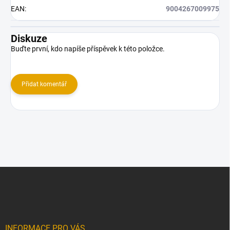
EAN
:
9004267009975
Diskuze
Buďte první, kdo napíše příspěvek k této položce.
Přidat komentář
Z
á
p
a
t
í
INFORMACE PRO VÁS