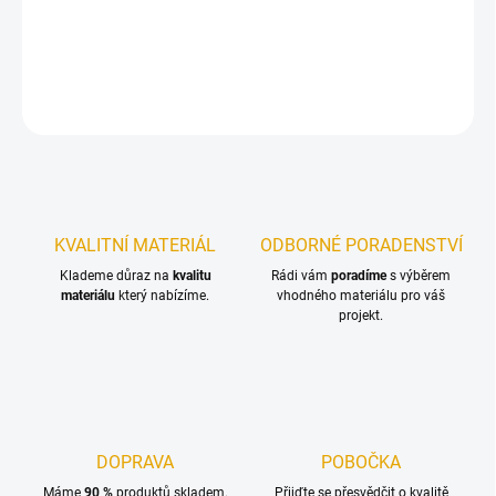
Čistič štětců a ředidlo
DETAILNÍ INFORMACE
ZEPTAT SE
KVALITNÍ MATERIÁL
ODBORNÉ PORADENSTVÍ
Klademe důraz na
kvalitu
Rádi vám
poradíme
s výběrem
materiálu
který nabízíme.
vhodného materiálu pro váš
projekt.
DOPRAVA
POBOČKA
Máme
90 %
produktů skladem.
Přijďte se přesvědčit o kvalitě