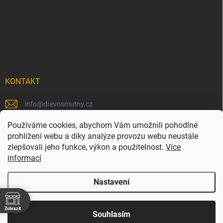
KONTAKT
info
@
drevosmutny.cz
+420 725 710 840
Používáme cookies, abychom Vám umožnili pohodlné
prohlížení webu a díky analýze provozu webu neustále
https://www.facebook.com/drevosmutny/
zlepšovali jeho funkce, výkon a použitelnost.
Více
informací
drevosmutny/
Nastavení
Zobrazit
Copyright 2026
Dřevosmutný
. Všechna práva vyhrazena.
Souhlasím