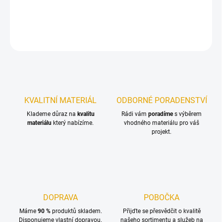
DETAILNÍ INFORMACE
ZEPTAT SE
KVALITNÍ MATERIÁL
ODBORNÉ PORADENSTVÍ
Klademe důraz na
kvalitu
Rádi vám
poradíme
s výběrem
materiálu
který nabízíme.
vhodného materiálu pro váš
projekt.
DOPRAVA
POBOČKA
Máme
90 %
produktů skladem.
Přijďte se přesvědčit o kvalitě
Disponujeme vlastní dopravou.
našeho sortimentu a služeb na