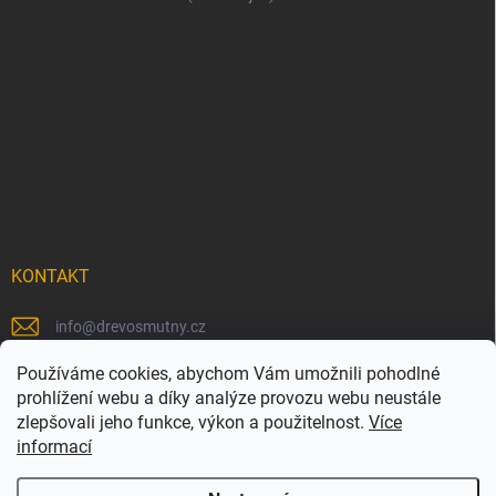
KONTAKT
info
@
drevosmutny.cz
+420 725 710 840
Používáme cookies, abychom Vám umožnili pohodlné
prohlížení webu a díky analýze provozu webu neustále
https://www.facebook.com/drevosmutny/
zlepšovali jeho funkce, výkon a použitelnost.
Více
informací
drevosmutny/