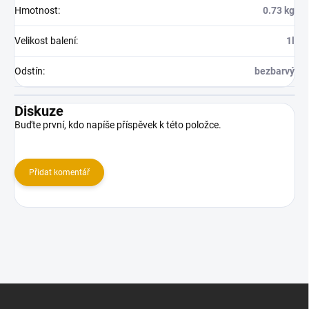
Hmotnost
:
0.73 kg
Velikost balení
:
1l
Odstín
:
bezbarvý
Diskuze
Buďte první, kdo napíše příspěvek k této položce.
Přidat komentář
Z
á