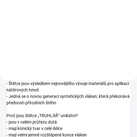
315 Kč bez DPH
Detail
Do košíku
Vysušená a hoblovaná prkna ze
Obkladové palubky jsou
smrkového dřeva
vysušená a čtyřstranně
opracovaná prkna, která mají na
podélné straně pero a drážku.
- Štětce jsou výsledkem nejnovějšího vývoje materiálů pro aplikaci
nátěrových hmot
- Jedná se o novou generaci syntetických vláken, která překonává
přednosti přírodních štětin
Proč jsou štětce „TRUHLÁŘ“ unikátní?
- jsou v celém průřezu dutá
- mají kónický tvar v celé délce
- mají velmi jemně rozštěpené konce vláken