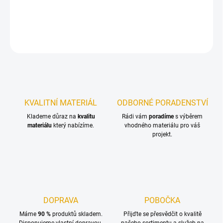
DETAILNÍ INFORMACE
ZEPTAT SE
KVALITNÍ MATERIÁL
ODBORNÉ PORADENSTVÍ
Klademe důraz na
kvalitu
Rádi vám
poradíme
s výběrem
materiálu
který nabízíme.
vhodného materiálu pro váš
projekt.
DOPRAVA
POBOČKA
Máme
90 %
produktů skladem.
Přijďte se přesvědčit o kvalitě