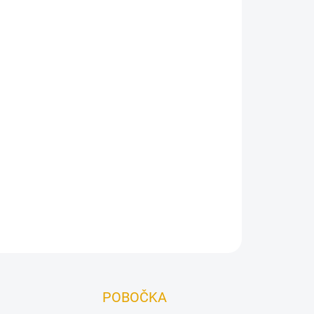
Přidat do košíku
typ padu a začněte pracovat nebo nasaďte
vy a aplikujte barvy.
ZEPTAT SE
POBOČKA