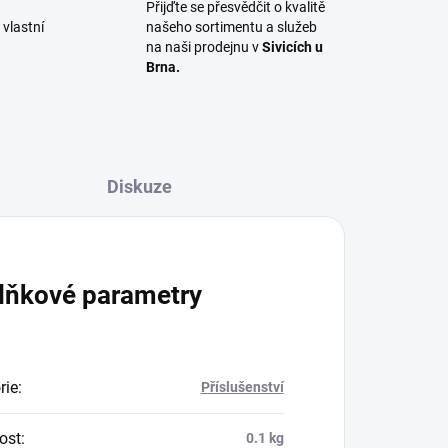
Přijďte se přesvědčit o kvalitě
vlastní
našeho sortimentu a služeb
na naši prodejnu v
Sivicích u
Brna.
Diskuze
lňkové parametry
rie
:
Příslušenství
ost
:
0.1 kg