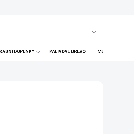
Obchodní podmínky
PRÁZDNÝ KOŠÍK
NÁKUPNÍ
KOŠÍK
RADNÍ DOPLŇKY
PALIVOVÉ DŘEVO
MERCH DŘEVO 
026