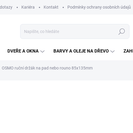
 dotazy
Kariéra
Kontakt
Podmínky ochrany osobních údajů
Hledat
DVEŘE A OKNA
BARVY A OLEJE NA DŘEVO
ZAH
OSMO ruční držák na pad nebo rouno 85x135mm
ní
ZNAČKA:
OSMO
245,60 Kč
/ ks
203 Kč bez DPH
Měrná
SKLADEM
(2 KS)
cena:
MŮŽEME DORUČIT DO:
12.8.2