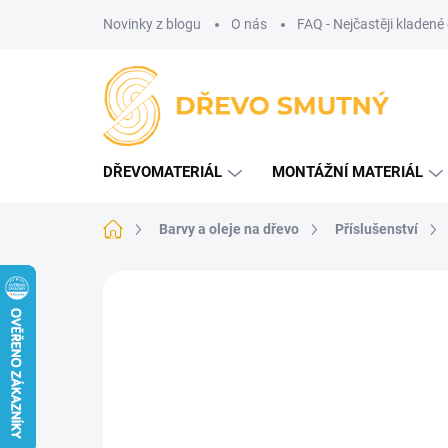
Přejít
Novinky z blogu
O nás
FAQ - Nejčastěji kladené
na
obsah
DŘEVOMATERIÁL
MONTÁŽNÍ MATERIÁL
Domů
Barvy a oleje na dřevo
Příslušenství
Neohodnoceno
Podrobnosti hodnoce