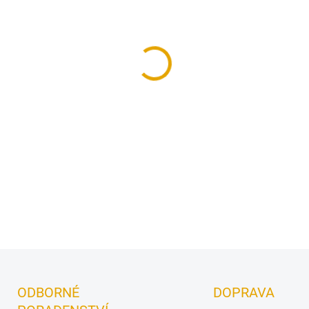
−
+
Jednoduše nasaďte vybraný 
nanášecí rouno na olejové bar
DETAILNÍ INFORMACE
ODBORNÉ
DOPRAVA