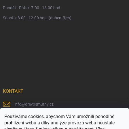
Pondělí - Pátek: 7.00 - 16.00 hod.
Sobota: 8.00 - 12.00 hod. (duben-říjen)
KONTAKT
info
@
drevosmutny.cz
+420 725 710 840
Používáme cookies, abychom Vám umožnili pohodlné
prohlížení webu a díky analýze provozu webu neustále
https://www.facebook.com/drevosmutny/