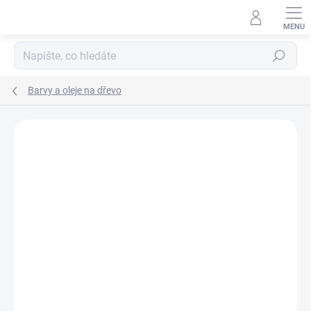
Přejít
na
obsah
Hledat
Barvy a oleje na dřevo
Podrobnosti hodnocení
Neohodnoceno
ZNAČKA:
OSMO