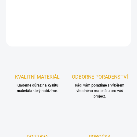
Vosková impregnace bez obsahu biocidů – speciálně vhodná k
použití ve vlhkých prostorách!
DETAILNÍ INFORMACE
ZEPTAT SE
KVALITNÍ MATERIÁL
ODBORNÉ PORADENSTVÍ
Klademe důraz na
kvalitu
Rádi vám
poradíme
s výběrem
materiálu
který nabízíme.
vhodného materiálu pro váš
projekt.
DOPRAVA
POBOČKA