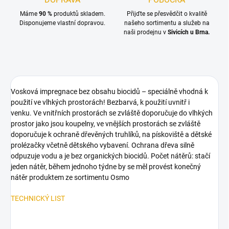
Máme
90 %
produktů skladem.
Přijďte se přesvědčit o kvalitě
Disponujeme vlastní dopravou.
našeho sortimentu a služeb na
naši prodejnu v
Sivicích u Brna.
Vosková impregnace bez obsahu biocidů – speciálně vhodná k
použití ve vlhkých prostorách! Bezbarvá, k použití uvnitř i
venku. Ve vnitřních prostorách se zvláště doporučuje do vlhkých
prostor jako jsou koupelny, ve vnějších prostorách se zvláště
doporučuje k ochraně dřevěných truhlíků, na pískoviště a dětské
prolézačky včetně dětského vybavení. Ochrana dřeva silně
odpuzuje vodu a je bez organických biocidů. Počet nátěrů: stačí
jeden nátěr, během jednoho týdne by se měl provést konečný
nátěr produktem ze sortimentu Osmo
TECHNICKÝ LIST