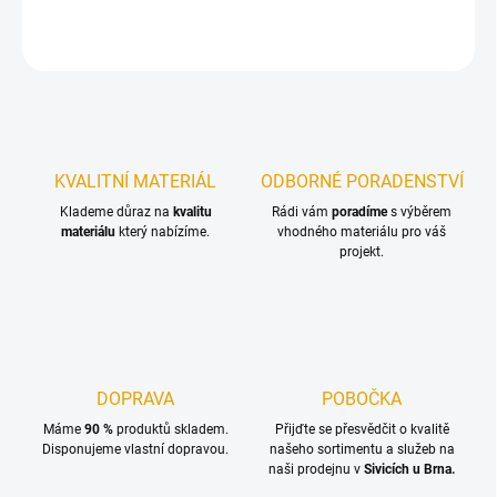
ZEPTAT SE
KVALITNÍ MATERIÁL
ODBORNÉ PORADENSTVÍ
Klademe důraz na
kvalitu
Rádi vám
poradíme
s výběrem
materiálu
který nabízíme.
vhodného materiálu pro váš
projekt.
DOPRAVA
POBOČKA
Máme
90 %
produktů skladem.
Přijďte se přesvědčit o kvalitě
Disponujeme vlastní dopravou.
našeho sortimentu a služeb na
naši prodejnu v
Sivicích u Brna.