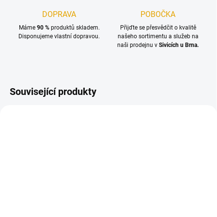
DOPRAVA
POBOČKA
Máme
90 %
produktů skladem.
Přijďte se přesvědčit o kvalitě
Disponujeme vlastní dopravou.
našeho sortimentu a služeb na
naši prodejnu v
Sivicích u Brna.
Související produkty
TIP
NA OBJEDNÁNÍ DO 3 DNŮ
SKLADEM
(39 KS)
(58,43 M2)