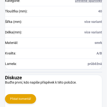
Kategorie
:
Dřevěné spárovky
Tloušťka (mm)
:
40
Šířka (mm)
:
více variant
Délka(mm)
:
více variant
Materiál
:
smrk
Kvalita
:
A/B
Lamela
:
průběžná
Diskuze
Buďte první, kdo napíše příspěvek k této položce.
Přidat komentář