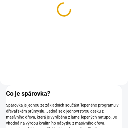
Spárovka 18mm,
Spárovka
borovice, A/B
18x1230x2500, smrk A/B
620 Kč
544,50 Kč
od
od 512,40 Kč bez DPH
450 Kč bez DPH
Detail
Do košíku
Spárovky z borového dřeva. Na
Kvalitní smrkové spárovky.
výběr z několika rozměrů.
Co je spárovka?
Spárovka je jednou ze základních součástí lepeného programu v
dřevařském průmyslu. Jedná se o jednovrstvou desku z
masívního dřeva, která je vyráběna z lamel lepených natupo. Je
vhodná na výrobu kvalitního nábytku z masivního dřeva.