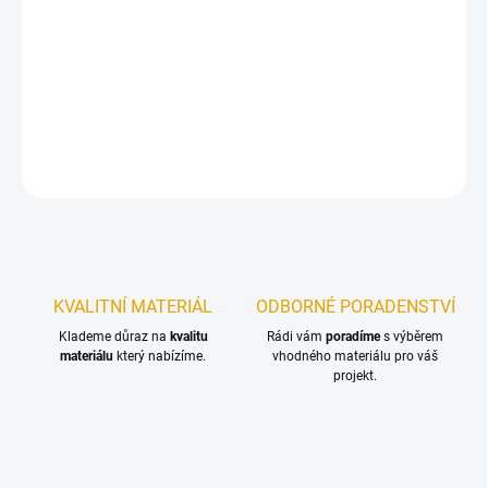
−
+
Přidat do košíku
Spárovky ze smrkového dřeva. Na výběr z několika rozměrů.
DETAILNÍ INFORMACE
ZEPTAT SE
KVALITNÍ MATERIÁL
ODBORNÉ PORADENSTVÍ
Klademe důraz na
kvalitu
Rádi vám
poradíme
s výběrem
materiálu
který nabízíme.
vhodného materiálu pro váš
projekt.