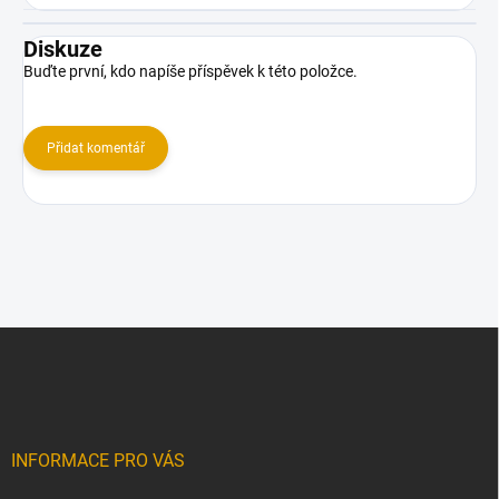
Diskuze
Buďte první, kdo napíše příspěvek k této položce.
Přidat komentář
Z
á
p
a
t
í
INFORMACE PRO VÁS