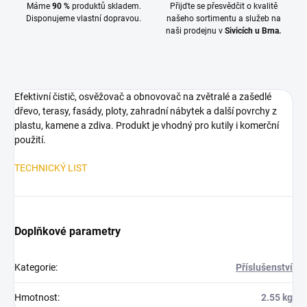
Máme
90 %
produktů skladem.
Přijďte se přesvědčit o kvalitě
Disponujeme vlastní dopravou.
našeho sortimentu a služeb na
naši prodejnu v
Sivicích u Brna.
Efektivní čistič, osvěžovač a obnovovač na zvětralé a zašedlé
dřevo, terasy, fasády, ploty, zahradní nábytek a další povrchy z
plastu, kamene a zdiva. Produkt je vhodný pro kutily i komerční
použití.
TECHNICKÝ LIST
Doplňkové parametry
Kategorie
:
Příslušenství
Hmotnost
:
2.55 kg