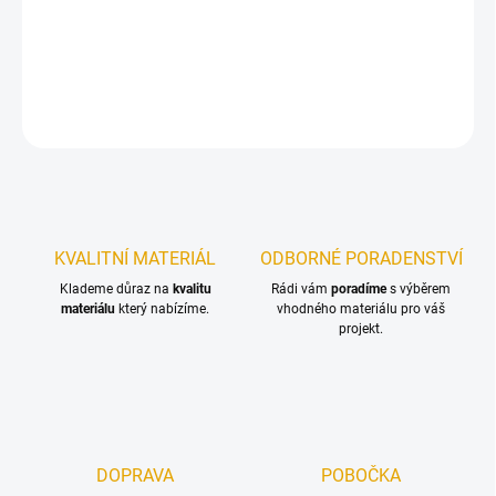
Efektivní čistič a obnovovač zvětralého a zašedlého dřeva, teras,
fasád, plotů, plastů a zdiva
DETAILNÍ INFORMACE
ZEPTAT SE
KVALITNÍ MATERIÁL
ODBORNÉ PORADENSTVÍ
Klademe důraz na
kvalitu
Rádi vám
poradíme
s výběrem
materiálu
který nabízíme.
vhodného materiálu pro váš
projekt.
DOPRAVA
POBOČKA