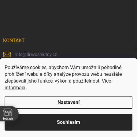
KONTAKT
info
@
drevosmutny.cz
+420 725 710 840
Používáme cookies, abychom Vám umožnili pohodlné
prohlížení webu a díky analýze provozu webu neustále
https://www.facebook.com/drevosmutny/
zlepšovali jeho funkce, výkon a použitelnost.
Více
informací
drevosmutny/
Nastavení
Zobrazit
Copyright 2026
Dřevosmutný
. Všechna práva vyhrazena.
Souhlasím
Vytvořil Shoptet