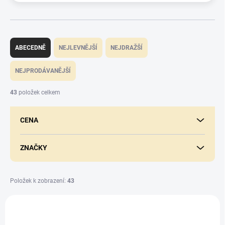
Ř
a
ABECEDNĚ
NEJLEVNĚJŠÍ
NEJDRAŽŠÍ
z
e
NEJPRODÁVANĚJŠÍ
n
í
43
položek celkem
p
r
CENA
o
d
u
ZNAČKY
k
t
ů
Položek k zobrazení:
43
V
ý
TIP
p
2,5L + 0,5L ZDARMA