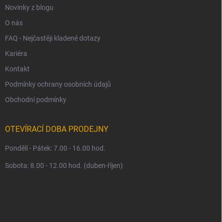
Novinky z blogu
p
i
O nás
s
u
FAQ - Nejčastěji kladené dotazy
Kariéra
Kontakt
Podmínky ochrany osobních údajů
Obchodní podmínky
OTEVÍRACÍ DOBA PRODEJNY
Pondělí - Pátek: 7.00 - 16.00 hod.
Sobota: 8.00 - 12.00 hod. (duben-říjen)