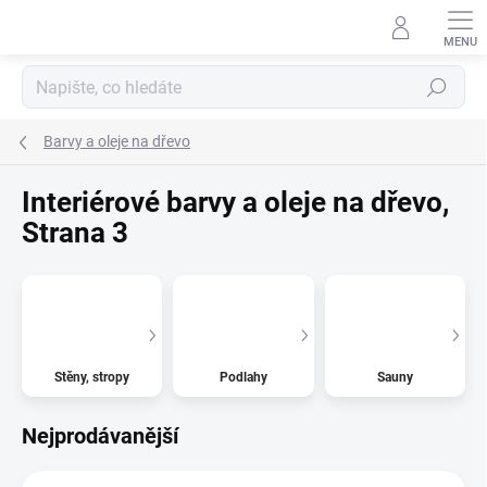
Přejít
na
obsah
Hledat
Barvy a oleje na dřevo
Interiérové barvy a oleje na dřevo
,
Strana 3
Stěny, stropy
Podlahy
Sauny
Nejprodávanější