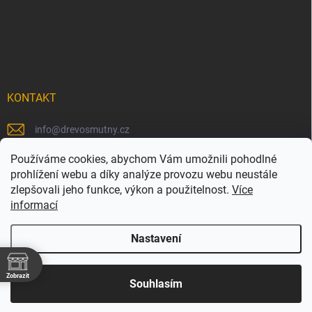
KONTAKT
info
@
drevosmutny.cz
+420 725 710 840
Používáme cookies, abychom Vám umožnili pohodlné
prohlížení webu a díky analýze provozu webu neustále
https://www.facebook.com/drevosmutny/
zlepšovali jeho funkce, výkon a použitelnost.
Více
informací
drevosmutny/
Nastavení
Zobrazit
Copyright 2026
Dřevosmutný
. Všechna práva vyhrazena.
Souhlasím
Vytvořil Shoptet