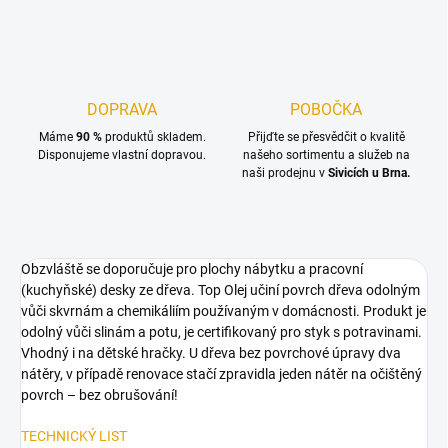
DOPRAVA
POBOČKA
Máme
90 %
produktů skladem.
Přijďte se přesvědčit o kvalitě
Disponujeme vlastní dopravou.
našeho sortimentu a služeb na
naši prodejnu v
Sivicích u Brna.
Obzvláště se doporučuje pro plochy nábytku a pracovní
(kuchyňské) desky ze dřeva. Top Olej učiní povrch dřeva odolným
vůči skvrnám a chemikáliím používaným v domácnosti. Produkt je
odolný vůči slinám a potu, je certifikovaný pro styk s potravinami.
Vhodný i na dětské hračky. U dřeva bez povrchové úpravy dva
nátěry, v případě renovace stačí zpravidla jeden nátěr na očištěný
povrch – bez obrušování!
TECHNICKÝ LIST