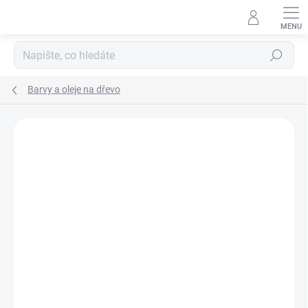
Přejít
na
obsah
Hledat
Barvy a oleje na dřevo
Podrobnosti hodnocení
Neohodnoceno
ZNAČKA:
OSMO