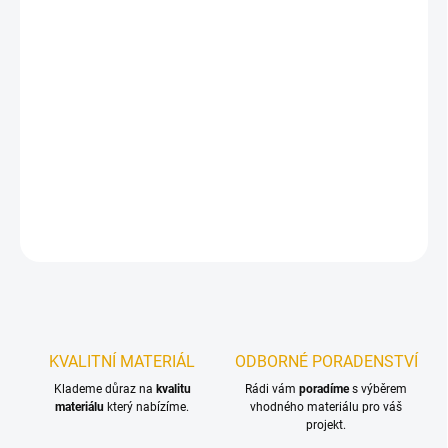
11.8.2026
−
+
Přidat do košíku
Nátěr s kombinací oleje a vosku. Speciálně vyvinutý k úpravě
povrchu nábytku a pracovních desek ze dřeva.
DETAILNÍ INFORMACE
ZEPTAT SE
KVALITNÍ MATERIÁL
ODBORNÉ PORADENSTVÍ
Klademe důraz na
kvalitu
Rádi vám
poradíme
s výběrem
materiálu
který nabízíme.
vhodného materiálu pro váš
projekt.