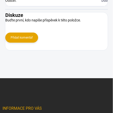
Odstín
:
Dub
Diskuze
Buďte první, kdo napíše příspěvek k této položce.
Přidat komentář
Z
á
p
a
t
í
INFORMACE PRO VÁS