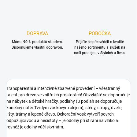
DOPRAVA
POBOČKA
Máme
90 %
produktů skladem.
Přijďte se přesvědčit o kvalitě
Disponujeme vlastní dopravou.
našeho sortimentu a služeb na
naši prodejnu v
Sivicích u Brna.
Transparentní a intenzivně zbarvené provedení – všestranný
talent pro dřevo ve vnitřních prostorách! Obzvláště se doporučuje
na nábytek a dětské hračky, podlahy (U podlah se doporučuje
konečný nátěr Tvrdým voskovým olejem), stěny, stropy, dveře,
lišty, trámy a lepené dřevo. Dekorační vosk vytvoří povrch
odpuzující vodu a nečistoty – je odolný při stírání na vlhko a
rovněž je odolný vůči skvrnám.