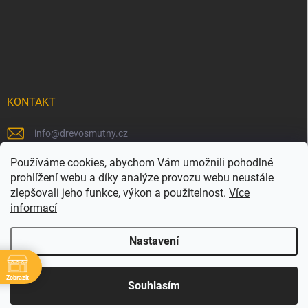
KONTAKT
info
@
drevosmutny.cz
+420 725 710 840
Používáme cookies, abychom Vám umožnili pohodlné
prohlížení webu a díky analýze provozu webu neustále
https://www.facebook.com/drevosmutny/
zlepšovali jeho funkce, výkon a použitelnost.
Více
informací
drevosmutny/
Nastavení
Zobrazit
Copyright 2026
Dřevosmutný
. Všechna práva vyhrazena.
Souhlasím
Vytvořil Shoptet