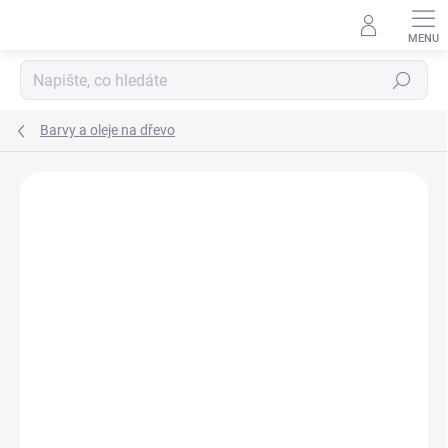
Přejít
na
obsah
Hledat
Barvy a oleje na dřevo
Podrobnosti hodnocení
Neohodnoceno
ZNAČKA:
OSMO