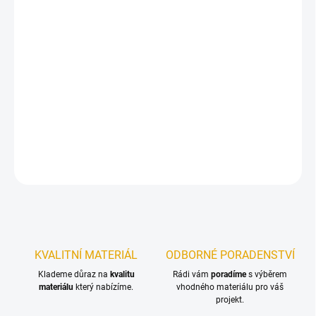
10.8.2026
−
+
Přidat do košíku
Dekorační vosk vytvoří povrch odpuzující vodu a nečistoty – je
odolný při stírání na vlhko a rovněž je odolný vůči skvrnám
DETAILNÍ INFORMACE
ZEPTAT SE
KVALITNÍ MATERIÁL
ODBORNÉ PORADENSTVÍ
Klademe důraz na
kvalitu
Rádi vám
poradíme
s výběrem
materiálu
který nabízíme.
vhodného materiálu pro váš
projekt.