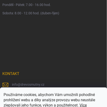
Pondělí - Pátek: 7.00 - 16.00 hod.
Sobota: 8.00 - 12.00 hod. (duben-říjen)
KONTAKT
info
@
drevosmutny.cz
+420 725 710 840
Používáme cookies, abychom Vám umožnili pohodlné
prohlížení webu a díky analýze provozu webu neustále
https://www.facebook.com/drevosmutny/
zlepšovali jeho funkce, výkon a použitelnost.
Více