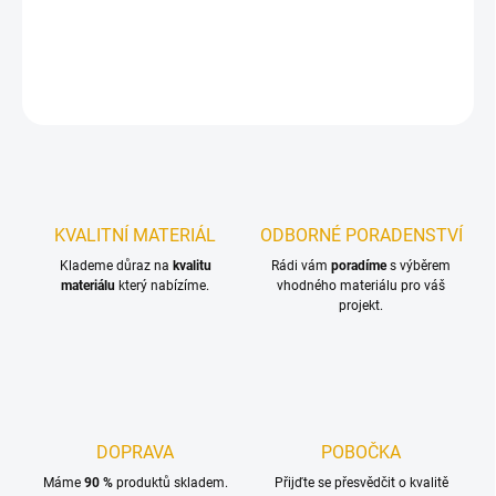
Čistič dřevěných ploch v saunách
DETAILNÍ INFORMACE
ZEPTAT SE
KVALITNÍ MATERIÁL
ODBORNÉ PORADENSTVÍ
Klademe důraz na
kvalitu
Rádi vám
poradíme
s výběrem
materiálu
který nabízíme.
vhodného materiálu pro váš
projekt.
DOPRAVA
POBOČKA
Máme
90 %
produktů skladem.
Přijďte se přesvědčit o kvalitě