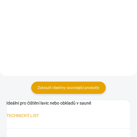
155 Kč bez DPH
Do košíku
Do košíku
Lavicový profil určený převážně
Lavicový profil určený převážně
na obložení saunových lavic,
na obložení saunových lavic,
opěrek nebo podlahových roštů.
opěrek nebo podlahových roštů.
Zobrazit všechny související produkty
Ideální pro čištění lavic nebo obkladů v sauně
TECHNICKÝ LIST