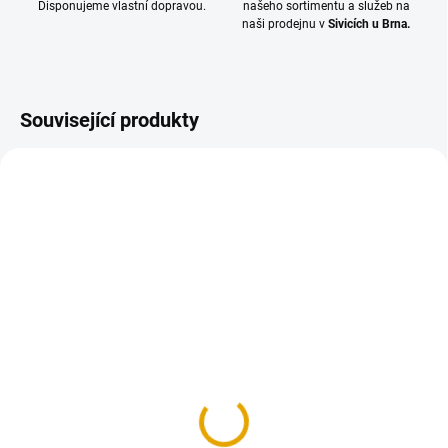
Disponujeme vlastní dopravou.
našeho sortimentu a služeb na
naši prodejnu v
Sivicích u Brna.
Související produkty
SKLADEM
(>100 BM)
SKLADEM
(>100 BM)
Lav. profil 28x90x3000,
Lav. profil 28x90x3000,
Osika
Olše
187,60 Kč
187,60 Kč
155 Kč bez DPH