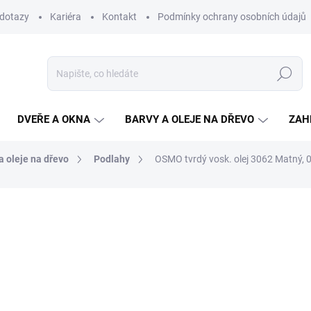
 dotazy
Kariéra
Kontakt
Podmínky ochrany osobních údajů
Hledat
DVEŘE A OKNA
BARVY A OLEJE NA DŘEVO
ZAH
a oleje na dřevo
Podlahy
OSMO tvrdý vosk. olej 3062 Matný, 0
ní
ZNAČKA:
OSMO
32,70 Kč
/ ks
27 Kč bez DPH
Měrná
NENÍ SKLADEM
cena:
MŮŽEME DORUČIT DO:
14.8.2