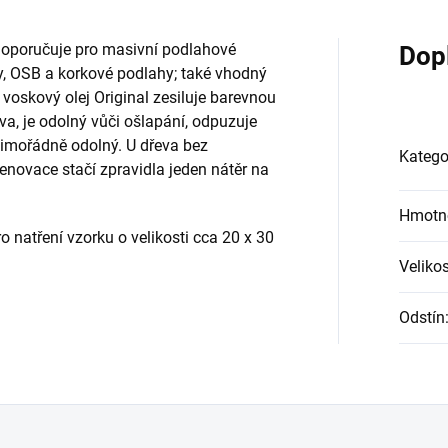
e doporučuje pro masivní podlahové
Dop
y, OSB a korkové podlahy; také vhodný
voskový olej Original zesiluje barevnou
va, je odolný vůči ošlapání, odpuzuje
a mimořádně odolný. U dřeva bez
Katego
enovace stačí zpravidla jeden nátěr na
Hmotn
natření vzorku o velikosti cca 20 x 30
Velikos
Odstín