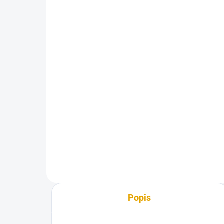
OSMO tvrdý vosk. olej
OSM
3032 Hedvábný polomat,
301
0,005l
32
32,70 Kč
27 
27 Kč bez DPH
Do košíku
Spe
pod
Speciálně přizpůsoben dřevěným
údrž
podlahám – povrch se snadnou
údržbou a pro zdravé bydlení!
Popis