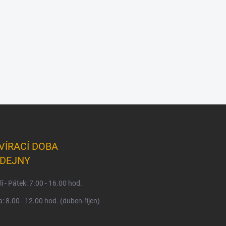
VÍRACÍ DOBA
DEJNY
í - Pátek: 7.00 - 16.00 hod.
: 8.00 - 12.00 hod. (duben-říjen)