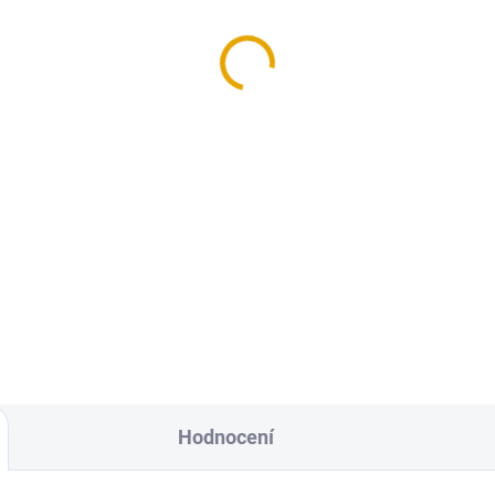
O tvrdý vosk. olej
OSMO tvrdý vosk. olej
1 Lesklý, 0,005l
3041 Natural, 0,005l
,70 Kč
32,70 Kč
Kč bez DPH
27 Kč bez DPH
Do košíku
Do košíku
ciálně přizpůsoben dřevěným
Speciálně přizpůsoben dřevě
lahám – povrch se snadnou
podlahám – povrch se snadn
bou a pro zdravé bydlení!
údržbou a pro zdravé bydlení!
Hodnocení