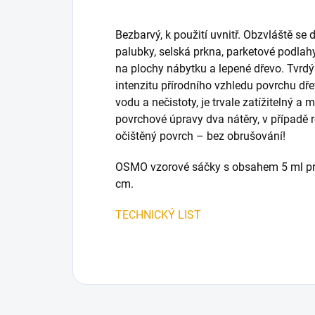
Bezbarvý, k použití uvnitř. Obzvláště s
palubky, selská prkna, parketové podlah
na plochy nábytku a lepené dřevo. Tvrdý 
intenzitu přírodního vzhledu povrchu dře
vodu a nečistoty, je trvale zatížitelný 
povrchové úpravy dva nátěry, v případě r
očištěný povrch – bez obrušování!
OSMO vzorové sáčky s obsahem 5 ml pro 
cm.
TECHNICKÝ LIST