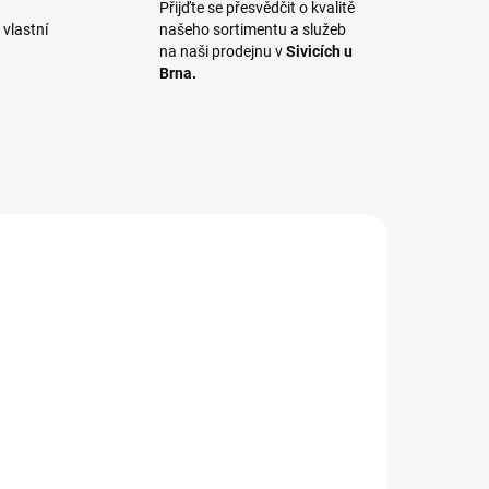
Přijďte se přesvědčit o kvalitě
vlastní
našeho sortimentu a služeb
na naši prodejnu v
Sivicích u
Brna.
005
ADEM
2 KS)