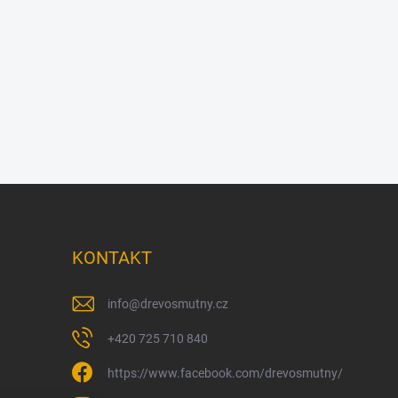
KONTAKT
info
@
drevosmutny.cz
+420 725 710 840
https://www.facebook.com/drevosmutny/