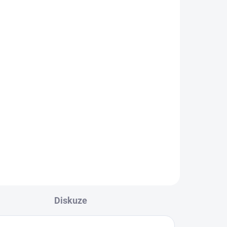
ným
ou
Diskuze