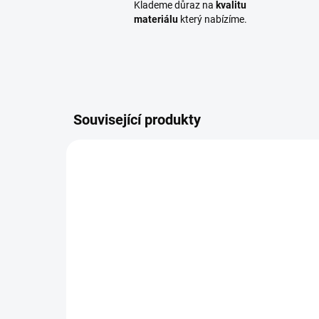
Klademe důraz na
kvalitu
materiálu
který nabízíme.
Související produkty
OSMO30320005
SKLADEM
(1 KS)