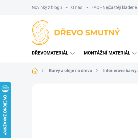
Přejít
Novinky z blogu
O nás
FAQ - Nejčastěji kladené
na
obsah
DŘEVOMATERIÁL
MONTÁŽNÍ MATERIÁL
Domů
Barvy a oleje na dřevo
Interiérové barvy 
Neohodnoceno
Podrobnosti hodnoce