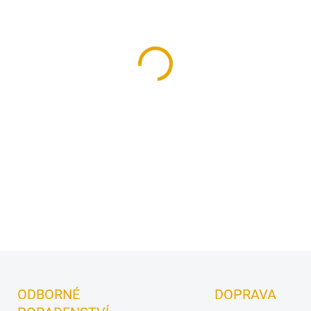
Speciálně přizpůsoben dřev
pro zdravé bydlení!
DETAILNÍ INFORMACE
ODBORNÉ
DOPRAVA