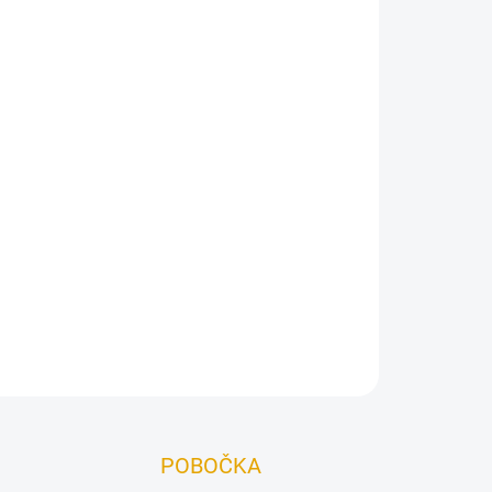
ěným podlahám – povrch se snadnou údržbou a
ZEPTAT SE
POBOČKA