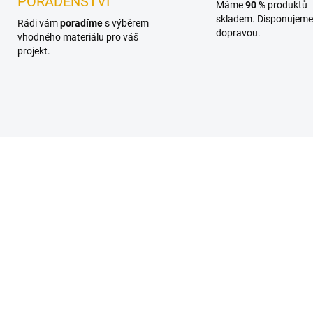
PORADENSTVÍ
Máme
90 %
produktů
skladem. Disponujeme 
Rádi vám
poradíme
s výběrem
dopravou.
vhodného materiálu pro váš
projekt.
OSMO30110005
OSMO30410
SKLADEM
SKL
(1 KS)
(