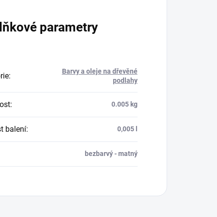
lňkové parametry
Barvy a oleje na dřevěné
rie
:
podlahy
ost
:
0.005 kg
t balení
:
0,005 l
:
bezbarvý - matný