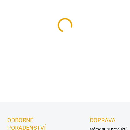
−
+
Distanční podložky pro dřevě
DETAILNÍ INFORMACE
ODBORNÉ
DOPRAVA
PORADENSTVÍ
Máme
90 %
produktů