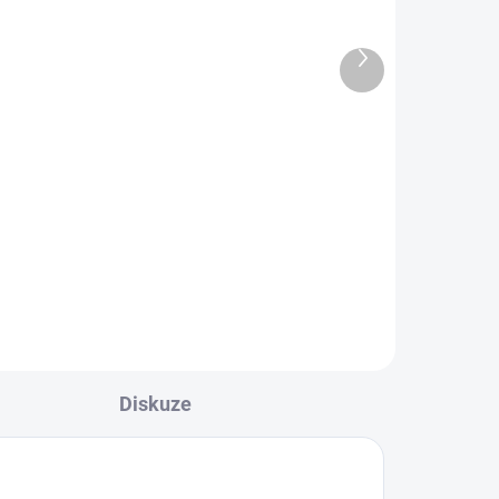
Garapa, jemná/hrubá
2 093,30 Kč
Další
1 730 Kč bez DPH
produkt
Detail
Terasová prkna z exotického
ého
dřeva Garapa Tento materiál je na
objednávku a v případě zájmu
nás neváhejte kontaktovat.
ích,
ukce
Diskuze