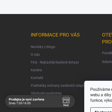
Z
á
p
a
INFORMACE PRO VÁS
OTE
t
PRO
í
Novinky z blogu
Ponděl
O nás
Sobota
FAQ - Nejčastěji kladené dotazy
Kariéra
Kontakt
Podmínky ochrany osobních údajů
Používáme c
Obchodní podmínky
webu a díky
Prodejna je nyní zavřena
funkce, výko
Dnes 7:00-16:00
Skrýt
Navštivte nás osobně