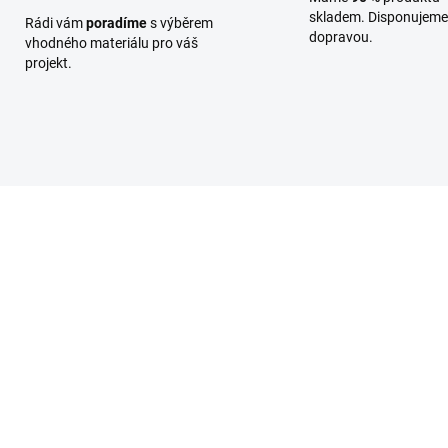
skladem. Disponujeme 
Rádi vám
poradíme
s výběrem
dopravou.
vhodného materiálu pro váš
projekt.
TERPRKGAR023
TERHRAEX
NENÍ SKLADEM
SKL
(98,2
rasové prkno
Hranol 42x70/4270,