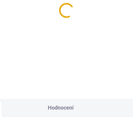
x145/4270, Garapa
exotika
hl
175,50 Kč
875,50 Kč
145 Kč bez DPH
50 Kč bez DPH
Do košíku
Detail
Konstrukční hranol z exotick
asová prkna z exotického
dřeva, ideální na vytvoření
va Garapa
podkladového roštu teras.
Používá při stavebních aplikac
zejména pro venkovní konstr
jako jsou terasy,...
Hodnocení