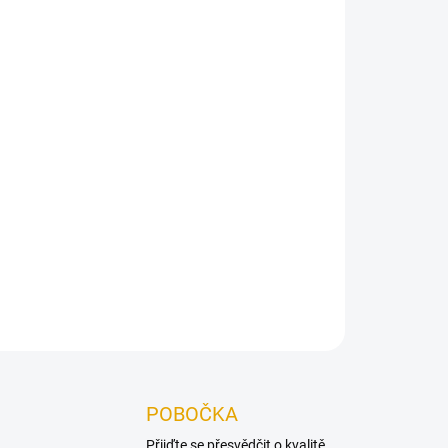
Přidat do košíku
né terasy.
ZEPTAT SE
POBOČKA
Přijďte se přesvědčit o kvalitě