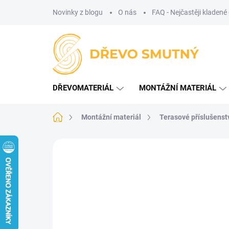
Přejít
Novinky z blogu
O nás
FAQ - Nejčastěji kladené
na
obsah
DŘEVOMATERIÁL
MONTÁŽNÍ MATERIÁL
Domů
Montážní materiál
Terasové příslušenst
Neohodnoceno
Podrobnosti hodnoce