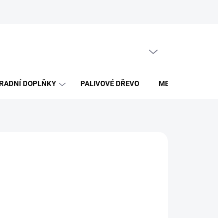
Obchodní podmínky
PRÁZDNÝ KOŠÍK
NÁKUPNÍ
KOŠÍK
RADNÍ DOPLŇKY
PALIVOVÉ DŘEVO
MERCH DŘEVO 
026