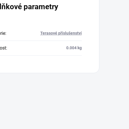
lňkové parametry
rie
:
Terasové příslušenství
ost
:
0.004 kg