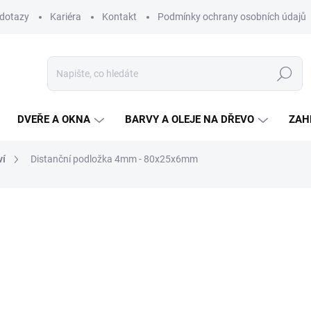
 dotazy
Kariéra
Kontakt
Podmínky ochrany osobních údajů
Hledat
DVEŘE A OKNA
BARVY A OLEJE NA DŘEVO
ZAH
ví
Distanční podložka 4mm - 80x25x6mm
ní
5 Kč
/ ks
4,10 Kč bez DPH
Měrná
SKLADEM
(>100 KS)
cena:
MŮŽEME DORUČIT DO:
11.8.2