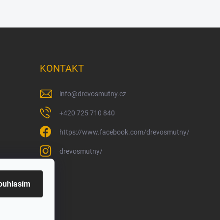
KONTAKT
info
@
drevosmutny.cz
+420 725 710 840
https://www.facebook.com/drevosmutny/
drevosmutny/
ouhlasím