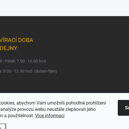
VÍRACÍ DOBA
DEJNY
í - Pátek: 7.00 - 16.00 hod.
: 8.00 - 12.00 hod. (duben-říjen)
ookies, abychom Vám umožnili pohodlné prohlížení
S
 analýze provozu webu neustále zlepšovali jeho
n a použitelnost.
Více informací