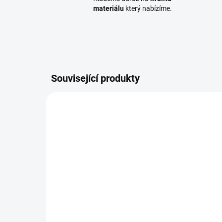
materiálu
který nabízíme.
Související produkty
TIP
TIP
TERPRKGAR019
SKLADEM
(95,97 M2)
Te
Terasové prkno