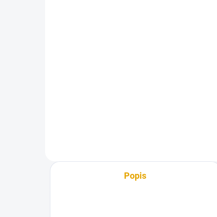
21
21x145/3050, Garapa
hl/
hl/hl
1 
1 875,50 Kč
1 5
1 550 Kč bez DPH
Do košíku
Ter
Terasová prkna z exotického
dře
dřeva Garapa
Popis