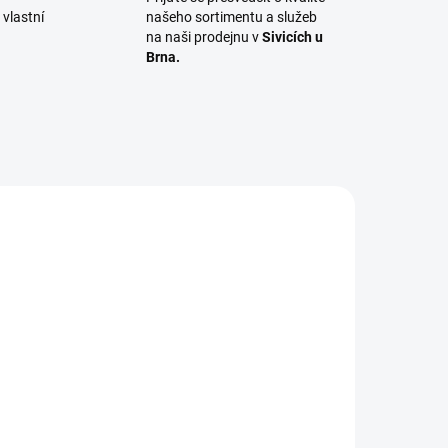
vlastní
našeho sortimentu a služeb
na naši prodejnu v
Sivicích u
Brna.
0012
GARAPA
ADEM
NA OBJEDNÁNÍ DO 10 DNŮ
1 BM)
Terasová prkna 25x145,