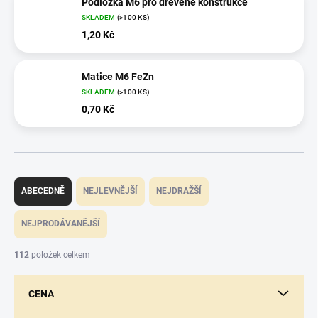
Podložka M6 pro dřevěné konstrukce
SKLADEM
(>100 KS)
1,20 Kč
Matice M6 FeZn
SKLADEM
(>100 KS)
0,70 Kč
Ř
a
ABECEDNĚ
NEJLEVNĚJŠÍ
NEJDRAŽŠÍ
z
e
NEJPRODÁVANĚJŠÍ
n
í
112
položek celkem
p
r
CENA
o
d