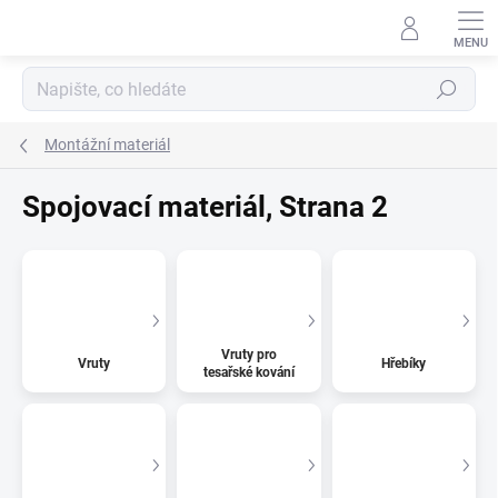
Přejít
na
obsah
Hledat
Montážní materiál
Spojovací materiál
, Strana 2
Vruty pro
Vruty
Hřebíky
tesařské kování