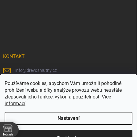
KONTAKT
info
@
drevosmutny.cz
+420 725 710 840
Používáme cookies, abychom Vám umožnili pohodlné
prohlížení webu a díky analýze provozu webu neustále
https://www.facebook.com/drevosmutny/
zlepšovali jeho funkce, výkon a použitelnost.
Více
informací
drevosmutny/
Nastavení
Zobrazit
Copyright 2026
Dřevosmutný
. Všechna práva vyhrazena.