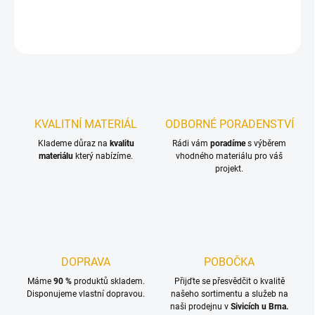
DETAILNÍ INFORMACE
ZEPTAT SE
KVALITNÍ MATERIÁL
ODBORNÉ PORADENSTVÍ
Klademe důraz na
kvalitu
Rádi vám
poradíme
s výběrem
materiálu
který nabízíme.
vhodného materiálu pro váš
projekt.
DOPRAVA
POBOČKA
Máme
90 %
produktů skladem.
Přijďte se přesvědčit o kvalitě
Disponujeme vlastní dopravou.
našeho sortimentu a služeb na
naši prodejnu v
Sivicích u Brna.