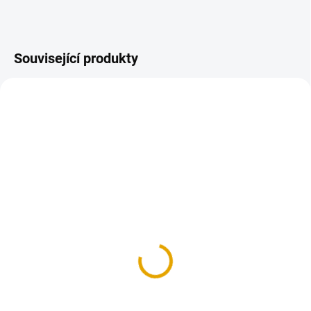
Související produkty
SKLADEM
SKLADEM
(>100 KS)
(>100 KS)
Šroub vratový M8x50,
Šroub vratový M8x60,
Fe, ZB
Fe, ZB
2,30 Kč
2,80 Kč
1,90 Kč bez DPH
2,30 Kč bez DPH
Do košíku
Do košíku