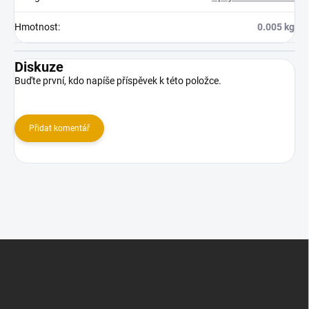
Hmotnost
:
0.005 kg
Diskuze
Buďte první, kdo napíše příspěvek k této položce.
Přidat komentář
Z
á
p
a
t