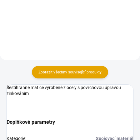
Vratové šrouby mají široké
Vratové šrouby mají široké
spektrum použití.
spektrum použití.
Zobrazit všechny související produkty
Šestihranné matice vyrobené z ocely s povrchovou úpravou
zinkováním
Doplňkové parametry
Kategorie
:
Spojovací materiál