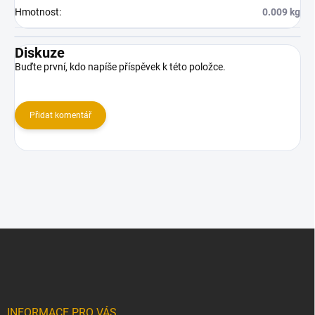
Hmotnost
:
0.009 kg
Diskuze
Buďte první, kdo napíše příspěvek k této položce.
Přidat komentář
Z
á
p
a
t
í
INFORMACE PRO VÁS