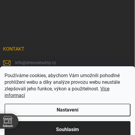
KONTAKT
info
@
drevosmutny.cz
+420 725 710 840
Používáme cookies, abychom Vám umožnili pohodlné
prohlížení webu a díky analýze provozu webu neustále
https://www.facebook.com/drevosmutny/
zlepšovali jeho funkce, výkon a použitelnost.
Více
informací
drevosmutny/
Nastavení
Zobrazit
Copyright 2026
Dřevosmutný
. Všechna práva vyhrazena.
Souhlasím