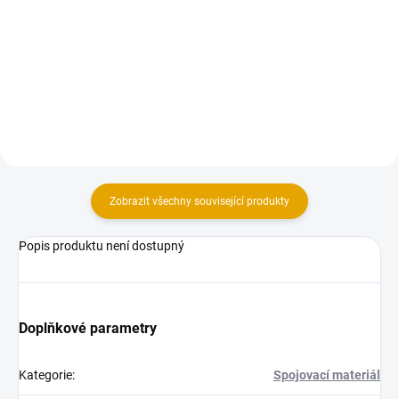
Vratové šrouby mají široké
Vratové šrouby mají široké
spektrum použití.
spektrum použití.
Zobrazit všechny související produkty
Popis produktu není dostupný
Doplňkové parametry
Kategorie
:
Spojovací materiál