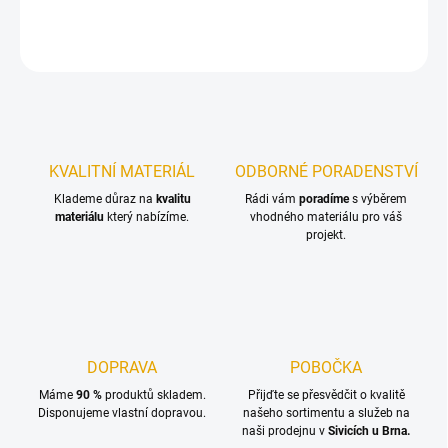
Kruhová podložka pro dřevěné konstrukce s pevností 4.8.
ZEPTAT SE
KVALITNÍ MATERIÁL
ODBORNÉ PORADENSTVÍ
Klademe důraz na
kvalitu
Rádi vám
poradíme
s výběrem
materiálu
který nabízíme.
vhodného materiálu pro váš
projekt.
DOPRAVA
POBOČKA
Máme
90 %
produktů skladem.
Přijďte se přesvědčit o kvalitě
Disponujeme vlastní dopravou.
našeho sortimentu a služeb na
naši prodejnu v
Sivicích u Brna.