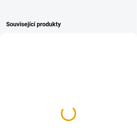
Související produkty
SKLADEM
SKLADEM
(>100 KS)
(>100 KS)
Šroub vratový M8x50,
Šroub vratový M8x60,
Fe, ZB
Fe, ZB
2,30 Kč
2,80 Kč
1,90 Kč bez DPH
2,30 Kč bez DPH
Do košíku
Do košíku