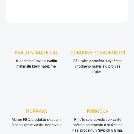
DETAILNÍ INFORMACE
ZEPTAT SE
KVALITNÍ MATERIÁL
ODBORNÉ PORADENSTVÍ
Klademe důraz na
kvalitu
Rádi vám
poradíme
s výběrem
materiálu
který nabízíme.
vhodného materiálu pro váš
projekt.
DOPRAVA
POBOČKA
Máme
90 %
produktů skladem.
Přijďte se přesvědčit o kvalitě
Disponujeme vlastní dopravou.
našeho sortimentu a služeb na
naši prodejnu v
Sivicích u Brna.