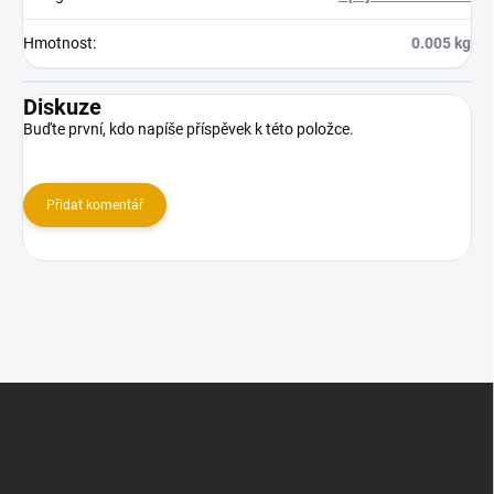
Hmotnost
:
0.005 kg
Diskuze
Buďte první, kdo napíše příspěvek k této položce.
Přidat komentář
Z
á
p
a
t