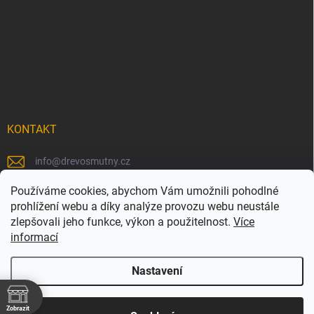
KONTAKT
info
@
drevosmutny.cz
+420 725 710 840
Používáme cookies, abychom Vám umožnili pohodlné
prohlížení webu a díky analýze provozu webu neustále
https://www.facebook.com/drevosmutny/
zlepšovali jeho funkce, výkon a použitelnost.
Více
informací
drevosmutny/
Nastavení
Zobrazit
Copyright 2026
Dřevosmutný
. Všechna práva vyhrazena.