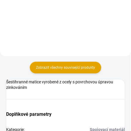
Vratové šrouby mají široké
Vratové šrouby mají široké
spektrum použití.
spektrum použití.
Zobrazit všechny související produkty
Šestihranné matice vyrobené z ocely s povrchovou úpravou
zinkováním
Doplňkové parametry
Kategorie
:
Spojovací materiál