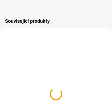
Související produkty
SKLADEM
SKLADEM
(>100 KS)
(>100 KS)
Šroub vratový M6x50,
Šroub vratový M6x60,
Fe, ZB
Fe, ZB
1,20 Kč
1,40 Kč
1 Kč bez DPH
1,20 Kč bez DPH
Do košíku
Do košíku