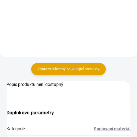
Vratové šrouby mají široké
Vratové šrouby mají široké
spektrum použití.
spektrum použití.
Zobrazit všechny související produkty
Popis produktu není dostupný
Doplňkové parametry
Kategorie
:
Spojovací materiál