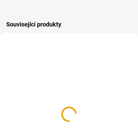
Související produkty
SKLADEM
SKLADEM
(>100 KS)
(>100 KS)
Šroub vratový M6x50,
Šroub vratový M6x60,
Fe, ZB
Fe, ZB
1,20 Kč
1,40 Kč
1 Kč bez DPH
1,20 Kč bez DPH
Do košíku
Do košíku