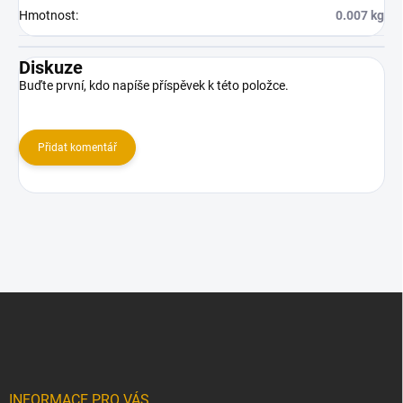
Hmotnost
:
0.007 kg
Diskuze
Buďte první, kdo napíše příspěvek k této položce.
Přidat komentář
Z
á
p
a
t
í
INFORMACE PRO VÁS