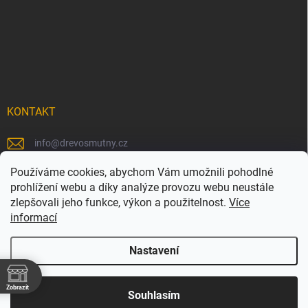
KONTAKT
info
@
drevosmutny.cz
+420 725 710 840
Používáme cookies, abychom Vám umožnili pohodlné
prohlížení webu a díky analýze provozu webu neustále
https://www.facebook.com/drevosmutny/
zlepšovali jeho funkce, výkon a použitelnost.
Více
informací
drevosmutny/
Nastavení
Zobrazit
Copyright 2026
Dřevosmutný
. Všechna práva vyhrazena.
Souhlasím