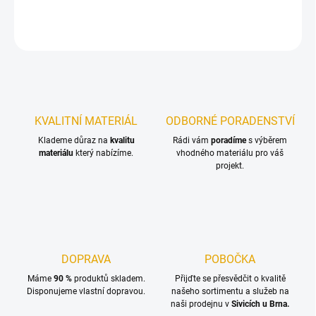
Kruhová podložka pro dřevěné konstrukce s pevností 4.8.
ZEPTAT SE
KVALITNÍ MATERIÁL
ODBORNÉ PORADENSTVÍ
Klademe důraz na
kvalitu
Rádi vám
poradíme
s výběrem
materiálu
který nabízíme.
vhodného materiálu pro váš
projekt.
DOPRAVA
POBOČKA
Máme
90 %
produktů skladem.
Přijďte se přesvědčit o kvalitě
Disponujeme vlastní dopravou.
našeho sortimentu a služeb na
naši prodejnu v
Sivicích u Brna.