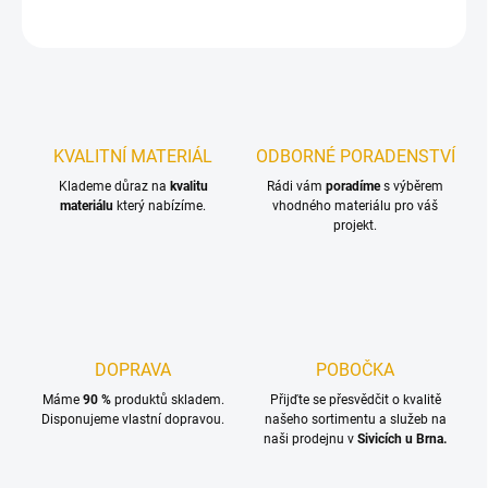
ZEPTAT SE
KVALITNÍ MATERIÁL
ODBORNÉ PORADENSTVÍ
Klademe důraz na
kvalitu
Rádi vám
poradíme
s výběrem
materiálu
který nabízíme.
vhodného materiálu pro váš
projekt.
DOPRAVA
POBOČKA
Máme
90 %
produktů skladem.
Přijďte se přesvědčit o kvalitě
Disponujeme vlastní dopravou.
našeho sortimentu a služeb na
naši prodejnu v
Sivicích u Brna.