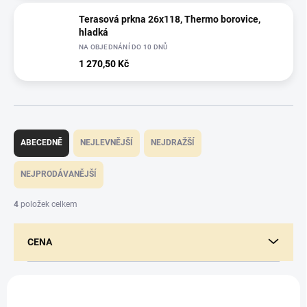
Terasová prkna 26x118, Thermo borovice,
hladká
NA OBJEDNÁNÍ DO 10 DNŮ
1 270,50 Kč
Ř
a
ABECEDNĚ
NEJLEVNĚJŠÍ
NEJDRAŽŠÍ
z
e
NEJPRODÁVANĚJŠÍ
n
í
4
položek celkem
p
r
CENA
o
d
u
V
k
ý
t