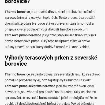
borovice?
p
i
s
Thermo borovice
je upravené dřevo, které prochází speciálním
u
zpracováním při vysokých teplotách. Tento proces, bez použití
chemikálií, zvyšuje tvarovou stálost dřeva, snižuje hmotnost a
přispívá k větší odolnosti vůči vlhkosti, hnilobě a škůdcům.
Terasové prkno borovice
je výrazně stabilnější a trvanlivější než
běžná borovicová prkna. Díky tepelné úpravě získává dřevo
krásný tmavší odstín, který dodává terasám luxusní vzhled.
Výhody terasových prken z severské
borovice
Thermo borovice
se často dováží ze severských lesů, kde se dřevo
pomalu a přirozeně vyvíjí, což zajišťuje vyšší hustotu a kvalitu.
Terasová prkna severská borovice
jsou tak známá svou vyšší
pevností a jsou vhodná pro použití na terasách. Díky tepelnému
zpracování se severská borovice stává ještě odolnější a může se
pochlubit delší životností než běžná borovice. Pokud plánujete