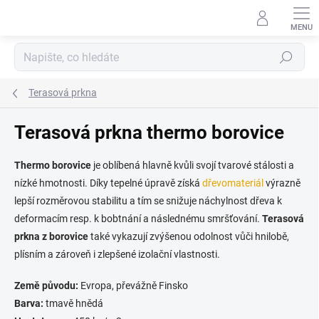
Přejít
na
obsah
Hledat
Terasová prkna
Terasová prkna thermo borovice
Thermo borovice
je oblíbená hlavně kvůli svojí tvarové stálosti a
nízké hmotnosti. Díky tepelné úpravě získá
dřevomateriál
výrazně
lepší rozměrovou stabilitu a tím se snižuje náchylnost dřeva k
deformacím resp. k bobtnání a následnému smršťování.
Terasová
prkna z borovice
také vykazují zvýšenou odolnost vůči hnilobě,
plísním a zároveň i zlepšené izolační vlastnosti.
Země původu:
Evropa, převážně Finsko
Barva:
tmavě hnědá