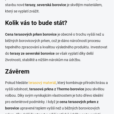
stavbu nové
terasy
,
severská borovice
je skvělým materiálem,
který se vyplatí zvážit.
Kolik vás to bude stát?
Cena
terasových prken borovice
je obecně o trochu vyšší než u
běžných borovicových prken, což je dáno náročností procesu
tepelného zpracování a kvalitou výsledného produktu. Investovat
do
terasy ze severské borovice
se však vyplatí díky delší
životnosti, stabilitě a nižším nárokům na údržbu.
Závěrem
Pokud hledáte
terasový materiál
, který kombinuje přírodní krásu a
vyšší odolnost,
terasová prkna z Thermo borovice
jsou skvělou
volbou. Díky svým vynikajícím vlastnostem je toto dřevo ideální
pro exteriérové podmínky. I když je
cena terasových prken z
borovice
upravené teplem vyšší než u běžných borovicových