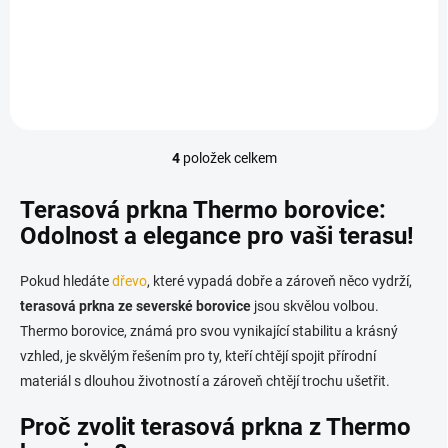
Tento materiál je na
Tento materiál je na
objednávku a v případě
objednávku a v případě
zájmu nás neváhejte
zájmu nás neváhejte
kontaktovat.
kontaktovat.
4
položek celkem
O
v
l
Terasová prkna Thermo borovice:
á
Odolnost a elegance pro vaši terasu!
d
a
c
Pokud hledáte
dřevo
, které vypadá dobře a zároveň něco vydrží,
í
terasová prkna ze severské borovice
jsou skvělou volbou.
p
Thermo borovice, známá pro svou vynikající stabilitu a krásný
r
v
vzhled, je skvělým řešením pro ty, kteří chtějí spojit přírodní
k
materiál s dlouhou životností a zároveň chtějí trochu ušetřit.
y
v
Proč zvolit terasová prkna z Thermo
ý