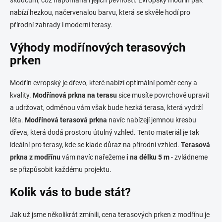
škůdcům, což napomáhá i jejich pevnosti. Evropský modřín pak
nabízí hezkou, načervenalou barvu, která se skvěle hodí pro
přírodní zahrady i moderní terasy.
Výhody modřínových terasových
prken
Modřín evropský je dřevo, které nabízí optimální poměr ceny a
kvality.
Modřínová prkna na terasu
sice musíte povrchově upravit
a udržovat, odměnou vám však bude hezká terasa, která vydrží
léta.
Modřínová terasová prkna
navíc nabízejí jemnou kresbu
dřeva, která dodá prostoru útulný vzhled. Tento materiál je tak
ideální pro terasy, kde se klade důraz na přírodní vzhled.
Terasová
prkna z modřínu
vám navíc nařežeme
i na délku 5 m
- zvládneme
se přizpůsobit každému projektu.
Kolik vás to bude stát?
Jak už jsme několikrát zmínili, cena terasových prken z modřínu je