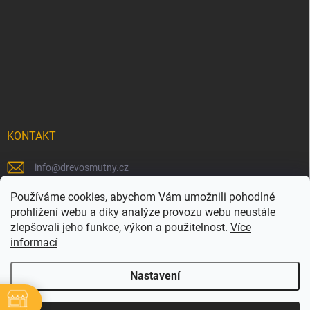
KONTAKT
info
@
drevosmutny.cz
+420 725 710 840
Používáme cookies, abychom Vám umožnili pohodlné
prohlížení webu a díky analýze provozu webu neustále
https://www.facebook.com/drevosmutny/
zlepšovali jeho funkce, výkon a použitelnost.
Více
informací
drevosmutny/
Nastavení