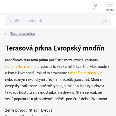
Přejít
na
obsah
Hledat
Terasová prkna
Terasová prkna Evropský modřín
Modřínová terasová prkna
patří sice mezi levnější varianty
terasového materiálu
, souvisí to však s nižší kvalitou, vlastnostmi
a kratší životností. Pokud to srovnáme s
modřínem sibiřským
nebo různými exotickými dřevinami, rozdíly jsou znát. Modřín
evropský totiž roste poměrně rychle, a tak nestihne vybudovat
takovou hustotu a pevnost jako jiné dřeviny. Stále se však těší
velké popularitě a při správné údržbě i poměrně dobré životnosti.
Země původu
: Střední Evropa