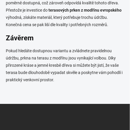
poměrně dostupná, což zároveň odpovídá kvalitě tohoto dřeva.
Přestože je investice do
terasových prken z modřínu evropského
výhodná, získáte materiál, který potřebuje trochu údržbu.
Konečná cena se pak liší dle kvality i potřebných rozměrů.
Závěrem
Pokud hledáte dostupnou variantu a zvládnete pravidelnou
údržbu, prkna na terasu z modřínu jsou vynikající volbou. Díky
přirozené kráse a jemné kresbě dřeva si můžete být jistí, že vaše
terasa bude dlouhodobě vypadat skvěle a poskytne vám pohodlí i
praktický venkovní prostor.
Z
á
p
a