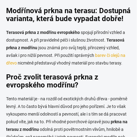
v
l
Modřínová prkna na terasu: Dostupná
á
varianta, která bude vypadat dobře!
d
a
c
Terasová prkna z modřínu evropského
spojují přírodní vzhled a
í
dostupnost. A při pravidelné péči i slušnou životnost.
Terasová
p
prkna z modřínu
jsou známá pro svůj teplý, přirozený vzhled,
r
v
avšak i pro nižší pevnost. Při použití správných
barev či olejů na
k
dřevo
nicméně představují vhodný materiál pro stavbu terasy.
y
v
Proč zvolit terasová prkna z
ý
evropského modřínu?
p
i
s
Tento materiál je - na rozdíl od exotických druhů dřeva - poměrně
u
levný. A to často bývá hlavní důvod pro jeho pořízení. Je to však
vykoupeno menší odolností a pevností, ale i s tím se dá pracovat
pokud víte, jak na to. Při vhodné povrchové úpravě jsou
prkna na
terasu z modřínu
odolná proti povětrnostním vlivům, hnilobě a