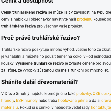
Ceník a dostupnost
Ceník truhlářského řeziva
se může lišit v závislosti na typu dř
ceny a nabídku i objednávky navštivte naší
prodejnu
kousek o
truhlářského řeziva
pro všechny vaše projekty.
Proč právě truhlářské řezivo?
Truhlářské řezivo poskytuje mnoho výhod, včetně toho že zkrá
je variabilní a můžete ho použít téměř na cokoliv - od jednodu
kousky.
Vysušené truhlářské řezivo
je zvláště ceněné pro svou
zajišťuje, že výrobky zůstanou krásné a funkční po mnoho let.
Sháníte další dřevomateriál?
V Dřevo Smutný najdete kromě jiného také
plotovky
,
OSB desk
hranoly
,
BSH hranoly
nebo třeba
hoblovaná prkna
a další
dřevo
materiálu
. Pokud si s čímkoliv nebudete vědět rady,
kontaktujte