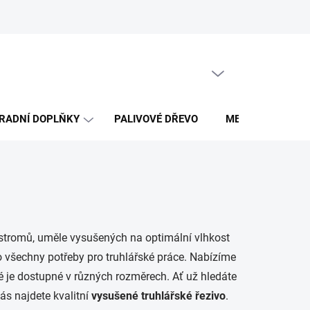
Obchodní podmínky
PRÁZDNÝ KOŠÍK
NÁKUPNÍ
KOŠÍK
RADNÍ DOPLŇKY
PALIVOVÉ DŘEVO
MERCH DŘEVO 
stromů, uměle vysušených na optimální vlhkost
lo všechny potřeby pro truhlářské práce. Nabízíme
ré je dostupné v různých rozměrech. Ať už hledáte
nás najdete kvalitní
vysušené truhlářské řezivo
.