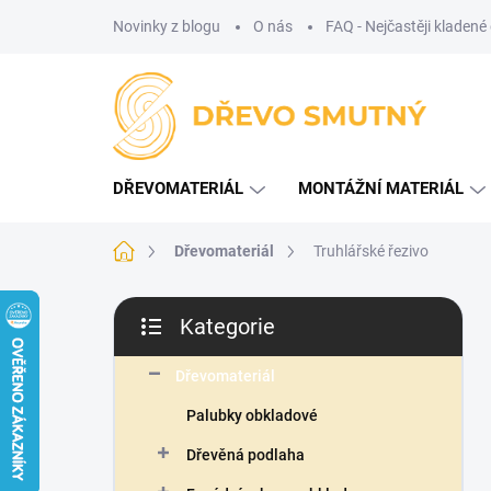
Přejít
Novinky z blogu
O nás
FAQ - Nejčastěji kladené
na
obsah
DŘEVOMATERIÁL
MONTÁŽNÍ MATERIÁL
Domů
Dřevomateriál
Truhlářské řezivo
P
Kategorie
o
Přeskočit
s
kategorie
t
Dřevomateriál
r
Palubky obkladové
a
n
Dřevěná podlaha
n