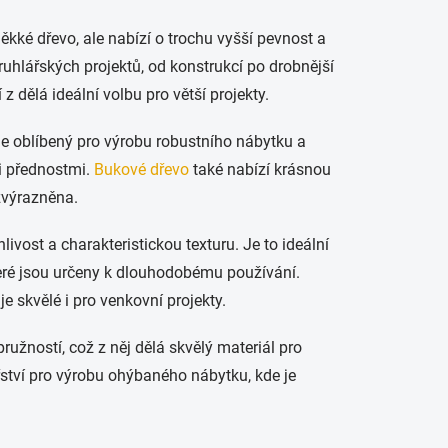
kké dřevo, ale nabízí o trochu vyšší pevnost a
ruhlářských projektů, od konstrukcí po drobnější
z dělá ideální volbu pro větší projekty.
je oblíbený pro výrobu robustního nábytku a
i přednostmi.
Bukové dřevo
také nabízí krásnou
 zvýrazněna.
livost a charakteristickou texturu. Je to ideální
teré jsou určeny k dlouhodobému používání.
e skvělé i pro venkovní projekty.
užností, což z něj dělá skvělý materiál pro
řství pro výrobu ohýbaného nábytku, kde je