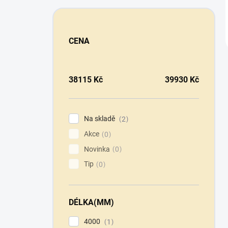
CENA
38115
Kč
39930
Kč
Na skladě
2
Akce
0
Novinka
0
Tip
0
DÉLKA(MM)
4000
1