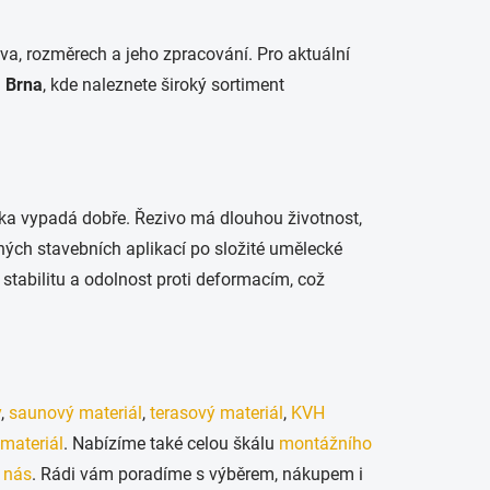
eva, rozměrech a jeho zpracování. Pro aktuální
d
Brna
, kde naleznete široký sortiment
tka vypadá dobře. Řezivo má dlouhou životnost,
chých stavebních aplikací po složité umělecké
 stabilitu a odolnost proti deformacím, což
y
,
saunový materiál
,
terasový materiál
,
KVH
materiál
. Nabízíme také celou škálu
montážního
 nás
. Rádi vám poradíme s výběrem, nákupem i