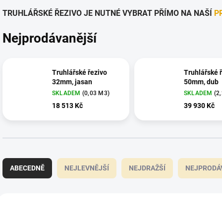
TRUHLÁŘSKÉ ŘEZIVO JE NUTNÉ VYBRAT PŘÍMO NA NAŠÍ
P
Nejprodávanější
Truhlářské řezivo
Truhlářské 
32mm, jasan
50mm, dub
SKLADEM
(0,03 M3)
SKLADEM
(2
18 513 Kč
39 930 Kč
Ř
a
ABECEDNĚ
NEJLEVNĚJŠÍ
NEJDRAŽŠÍ
NEJPRODÁ
z
e
n
V
í
ý
TRUREZ011
TRU
p
p