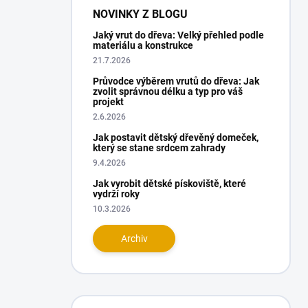
NOVINKY Z BLOGU
Jaký vrut do dřeva: Velký přehled podle
materiálu a konstrukce
21.7.2026
Průvodce výběrem vrutů do dřeva: Jak
zvolit správnou délku a typ pro váš
projekt
2.6.2026
Jak postavit dětský dřevěný domeček,
který se stane srdcem zahrady
9.4.2026
Jak vyrobit dětské pískoviště, které
vydrží roky
10.3.2026
Archiv