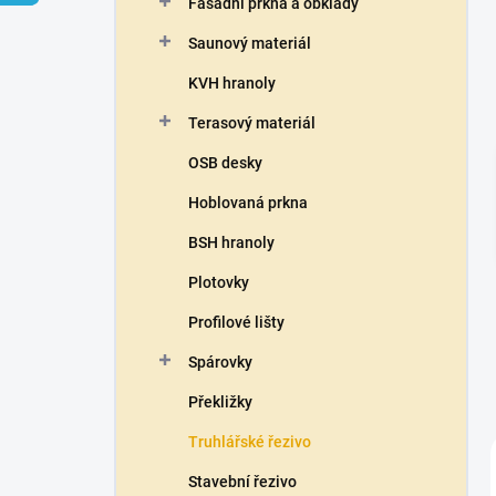
Fasádní prkna a obklady
í
p
Saunový materiál
a
n
KVH hranoly
e
Terasový materiál
l
OSB desky
Hoblovaná prkna
BSH hranoly
Plotovky
Profilové lišty
Spárovky
Překližky
Truhlářské řezivo
Stavební řezivo