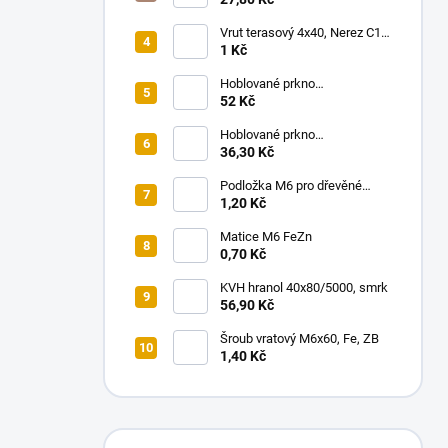
Vrut terasový 4x40, Nerez C1,
200 ks/bal.
1 Kč
Hoblované prkno
18x140/4000, smrk
52 Kč
Hoblované prkno
18x100/4000, smrk
36,30 Kč
Podložka M6 pro dřevěné
konstrukce
1,20 Kč
Matice M6 FeZn
0,70 Kč
KVH hranol 40x80/5000, smrk
56,90 Kč
Šroub vratový M6x60, Fe, ZB
1,40 Kč