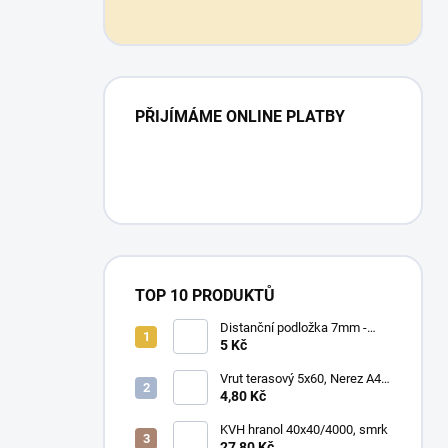
PŘIJÍMÁME ONLINE PLATBY
TOP 10 PRODUKTŮ
Distanční podložka 7mm -
80x25x6mm
5 Kč
Vrut terasový 5x60, Nerez A4,
100 ks/bal.
4,80 Kč
KVH hranol 40x40/4000, smrk
27,80 Kč