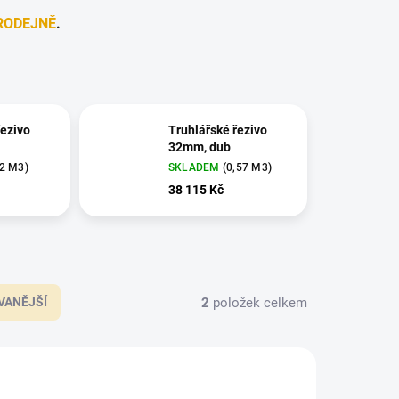
RODEJNĚ
.
řezivo
Truhlářské řezivo
32mm, dub
,2 M3)
SKLADEM
(0,57 M3)
38 115 Kč
2
položek celkem
VANĚJŠÍ
REZ013