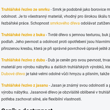
s
u
Truhlářské řezivo ze smrku
- Smrk je podobně jako borovice mě
odolnost. Je to všestranný materiál, vhodný pro širokou škálu t
řezbářské práce. Schopnost
smrkového dřeva
odolávat zatížení 
Truhlářské řezivo z buku
- Tvrdé dřevo s jemnou texturou, buk 
podlah. Jeho pevnost a odolnost proti opotřebení jsou hlavním
přirozenou kresbu, která je při správné povrchové úpravě ještě
Truhlářské řezivo z dubu
- Dub je ceněn pro svou pevnost, trvan
materiál pro výrobu nábytku a dalších truhlářských výrobků, k
Dubové dřevo
je také velmi odolné vůči hmyzu a plísním, takže j
Truhlářské řezivo z jasanu
- Jasan je známý svou odolností a pr
výrobu nábytku. Jasanové dřevo je obzvláště oblíbené v truhlá
potřeba zachovat silné, ale flexibilní vlastnosti.