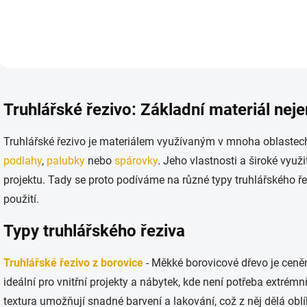
O
v
Truhlářské řezivo: Základní materiál neje
l
á
d
Truhlářské řezivo je materiálem využívaným v mnoha oblastec
a
podlahy
,
palubky
nebo
spárovky
. Jeho vlastnosti a široké využi
c
í
projektu. Tady se proto podíváme na různé typy truhlářského řez
p
použití.
r
v
Typy truhlářského řeziva
k
y
v
Truhlářské řezivo z borovice
- Měkké borovicové dřevo je ceně
ý
p
ideální pro vnitřní projekty a nábytek, kde není potřeba extrém
i
textura umožňují snadné barvení a lakování, což z něj dělá obl