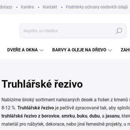
 dotazy
Kariéra
Kontakt
Podmínky ochrany osobních údajů
Hledat
DVEŘE A OKNA
BARVY A OLEJE NA DŘEVO
ZAH
Truhlářské řezivo
Nabízíme široký sortiment nařezaných desek a fošen z kmenů 
8-12 %.
Truhlářské řezivo
je pečlivě zpracované tak, aby splni
truhlářské řezivo z borovice
,
smrku
,
buku
,
dubu
, a
jasanu
, kte
materiál pro nábytek, dekorace, nebo jiné řemeslné projekty, u 