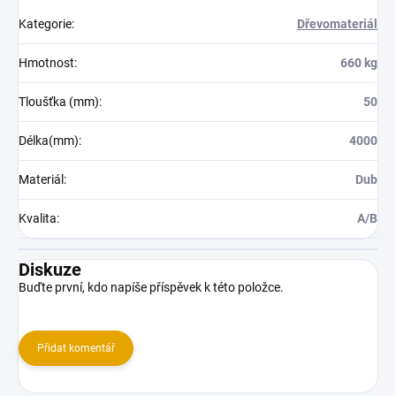
Kategorie
:
Dřevomateriál
Hmotnost
:
660 kg
Tloušťka (mm)
:
50
Délka(mm)
:
4000
Materiál
:
Dub
Kvalita
:
A/B
Diskuze
Buďte první, kdo napíše příspěvek k této položce.
Přidat komentář