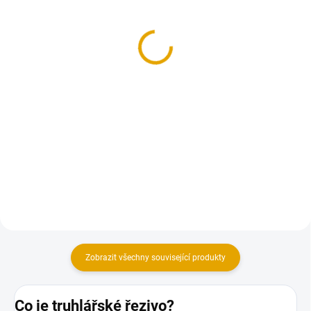
Truhlářské řezivo 32mm,
Truhlářské řezivo 50mm,
dub
buk
38 115 Kč
17 545 Kč
31 500 Kč bez DPH
14 500 Kč bez DPH
Do košíku
Do košíku
Vysušené truhlářské řezivo je
Vysušené truhlářské řezivo je
základní surovinou v dřevařském
základní surovinou v dřevařském
průmyslu.
průmyslu.
Zobrazit všechny související produkty
Co je truhlářské řezivo?