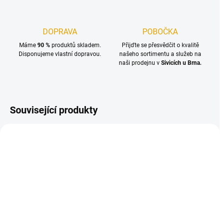
DOPRAVA
POBOČKA
Máme
90 %
produktů skladem.
Přijďte se přesvědčit o kvalitě
Disponujeme vlastní dopravou.
našeho sortimentu a služeb na
naši prodejnu v
Sivicích u Brna.
Související produkty
SKLADEM
SKLADEM
(0,57 M3)
(0,99 M3)