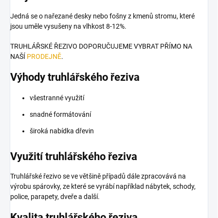
Jedná se o nařezané desky nebo fošny z kmenů stromu, které
jsou uměle vysušeny na vlhkost 8-12%.
TRUHLÁŘSKÉ ŘEZIVO DOPORUČUJEME VYBRAT PŘÍMO NA
NAŠÍ
PRODEJNĚ
.
Výhody truhlářského řeziva
všestranné využití
snadné formátování
široká nabídka dřevin
Využití truhlářského řeziva
Truhlářské řezivo se ve většině případů dále zpracovává na
výrobu spárovky, ze které se vyrábí například nábytek, schody,
police, parapety, dveře a další.
Kvalita truhlářského řeziva