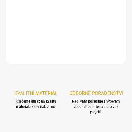
−
+
Přidat do košíku
Vysušené truhlářské řezivo je základní surovinou v dřevařském
průmyslu.
DETAILNÍ INFORMACE
ZEPTAT SE
KVALITNÍ MATERIÁL
ODBORNÉ PORADENSTVÍ
Klademe důraz na
kvalitu
Rádi vám
poradíme
s výběrem
materiálu
který nabízíme.
vhodného materiálu pro váš
projekt.