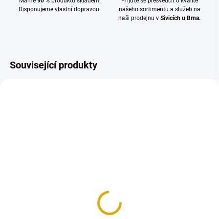
Máme
90 %
produktů skladem.
Přijďte se přesvědčit o kvalitě
Disponujeme vlastní dopravou.
našeho sortimentu a služeb na
naši prodejnu v
Sivicích u Brna.
Související produkty
SKLADEM
(>100 BM)
KVH hranol 80x80/5000,
smrk
110,10 Kč