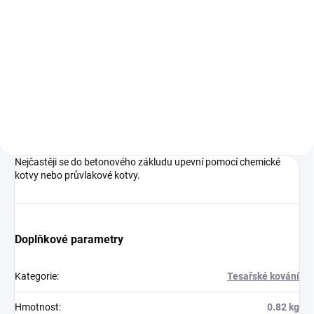
91 Kč bez DPH
Do košíku
Hoblované KVH hranoly ze
smrkového dřeva
Nejčastěji se do betonového zákludu upevní pomocí chemické
kotvy nebo průvlakové kotvy.
Doplňkové parametry
Kategorie
:
Tesařské kování
Hmotnost
:
0.82 kg