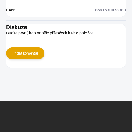
EAN
:
8591530078383
Diskuze
Buďte první, kdo napíše příspěvek k této položce.
Přidat komentář
Z
á
p
a
t