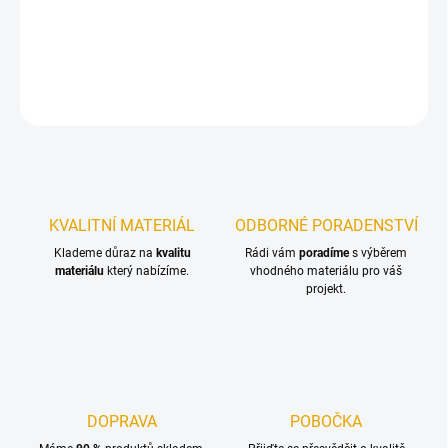
Kotevní prvek se používá jako základ pro upevnění konstrukce
dřevostavby v místě, kde je již připravený betonový základ
DETAILNÍ INFORMACE
ZEPTAT SE
KVALITNÍ MATERIÁL
ODBORNÉ PORADENSTVÍ
Klademe důraz na
kvalitu
Rádi vám
poradíme
s výběrem
materiálu
který nabízíme.
vhodného materiálu pro váš
projekt.
DOPRAVA
POBOČKA