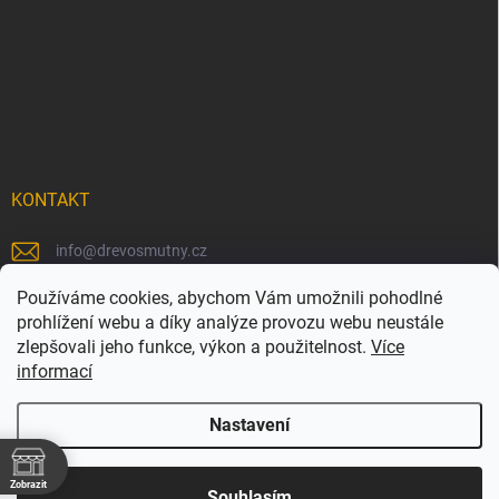
KONTAKT
info
@
drevosmutny.cz
+420 725 710 840
Používáme cookies, abychom Vám umožnili pohodlné
prohlížení webu a díky analýze provozu webu neustále
https://www.facebook.com/drevosmutny/
zlepšovali jeho funkce, výkon a použitelnost.
Více
informací
drevosmutny/
Nastavení
Zobrazit
Copyright 2026
Dřevosmutný
. Všechna práva vyhrazena.
Souhlasím