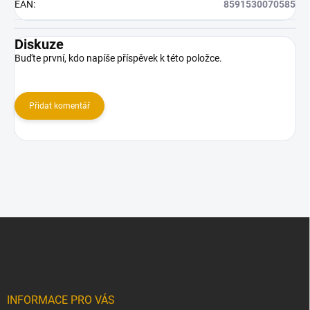
EAN
:
8591530070585
Diskuze
Buďte první, kdo napíše příspěvek k této položce.
Přidat komentář
Z
á
p
a
t
í
INFORMACE PRO VÁS