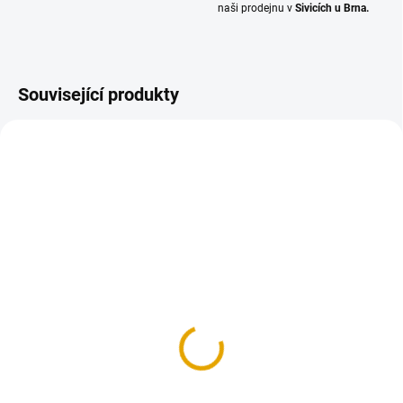
naši prodejnu v
Sivicích u Brna.
Související produkty
SKLADEM
(>100 BM)
KVH hranol 80x80/5000,
smrk
110,10 Kč
91 Kč bez DPH