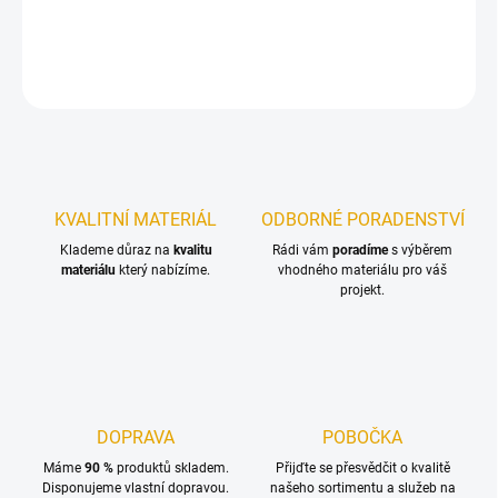
DETAILNÍ INFORMACE
ZEPTAT SE
KVALITNÍ MATERIÁL
ODBORNÉ PORADENSTVÍ
Klademe důraz na
kvalitu
Rádi vám
poradíme
s výběrem
materiálu
který nabízíme.
vhodného materiálu pro váš
projekt.
DOPRAVA
POBOČKA
Máme
90 %
produktů skladem.
Přijďte se přesvědčit o kvalitě
Disponujeme vlastní dopravou.
našeho sortimentu a služeb na