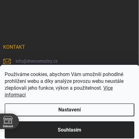
KONTAKT
info
@
drevosmutny.cz
+420 725 710 840
Používáme cookies, abychom Vám umožnili pohodlné
prohlížení webu a díky analýze provozu webu neustále
https://www.facebook.com/drevosmutny/
zlepšovali jeho funkce, výkon a použitelnost.
Více
informací
drevosmutny/
Nastavení
Zobrazit
Copyright 2026
Dřevosmutný
. Všechna práva vyhrazena.
Souhlasím
Vytvořil Shoptet