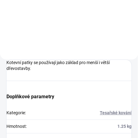
Do košíku
Hoblované KVH hranoly ze
smrkového dřeva
Kotevní patky se používají jako základ pro menší i větší
dřevostavby.
Doplňkové parametry
Kategorie
:
Tesařské kování
Hmotnost
:
1.25 kg