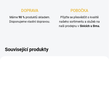
DOPRAVA
POBOČKA
Máme
90 %
produktů skladem.
Přijďte se přesvědčit o kvalitě
Disponujeme vlastní dopravou.
našeho sortimentu a služeb na
naši prodejnu v
Sivicích u Brna.
Související produkty
SKLADEM
NA OBJEDNÁNÍ DO 14 DNŮ
(2 KS)
(99 KS)
Palubkové dveře č.1,
Tesařská zárubeň pro