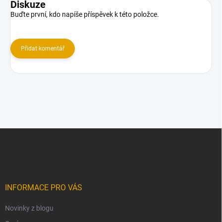
Diskuze
Buďte první, kdo napíše příspěvek k této položce.
Přidat komentář
Z
á
p
a
t
í
INFORMACE PRO VÁS
Novinky z blogu