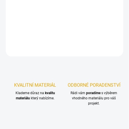
−
+
Přidat do košíku
Stavební zámek V80/90
DETAILNÍ INFORMACE
ZEPTAT SE
KVALITNÍ MATERIÁL
ODBORNÉ PORADENSTVÍ
Klademe důraz na
kvalitu
Rádi vám
poradíme
s výběrem
materiálu
který nabízíme.
vhodného materiálu pro váš
projekt.