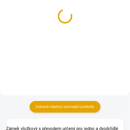
80cm, pravé
jednokřídlé dveře
4 598 Kč
1 923,90 Kč
3 800 Kč bez DPH
1 590 Kč bez DPH
Do košíku
Detail
Univerzální palubkové dveře
Tesařská zárubeň pro jednokřídlé
palubkové dveře
Zobrazit všechny související produkty
Zámek vložkový s převodem určený pro jedno a dvojkřídlé