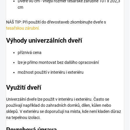
Dveře 90 cm - vnější rozměr tesařské zárubně 101 x 202,3
cm
NÁŠ TIP: Při použití do dřevostaveb zkombinujte dveře s
tesařskou zárubní.
Výhody univerzálních dveří
příznivá cena
lze je přímo montovat bez dalšího opracování
možnost použití v interiéru i exteriéru
Využití dveří
Univerzální dveře lze použít v interiéru i exteriéru. Často se
používají například do zahradních domků, dílen, kůlen nebo
sklepů. V exteriéru se doporučují na místa, kde není kladen důraz
na tepelnou izolaci.
Povrchová úprava