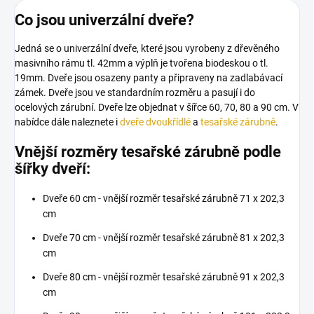
Co jsou univerzální dveře?
Jedná se o univerzální dveře, které jsou vyrobeny z dřevěného
masivního rámu tl. 42mm a výplň je tvořena biodeskou o tl.
19mm. Dveře jsou osazeny panty a připraveny na zadlabávací
zámek. Dveře jsou ve standardním rozměru a pasují i do
ocelových zárubní. Dveře lze objednat v šířce 60, 70, 80 a 90 cm. V
nabídce dále naleznete i
dveře dvoukřídlé
a
tesařské zárubně
.
Vnější rozměry tesařské zárubně podle
šířky dveří:
Dveře 60 cm - vnější rozměr tesařské zárubně 71 x 202,3
cm
Dveře 70 cm - vnější rozměr tesařské zárubně 81 x 202,3
cm
Dveře 80 cm - vnější rozměr tesařské zárubně 91 x 202,3
cm