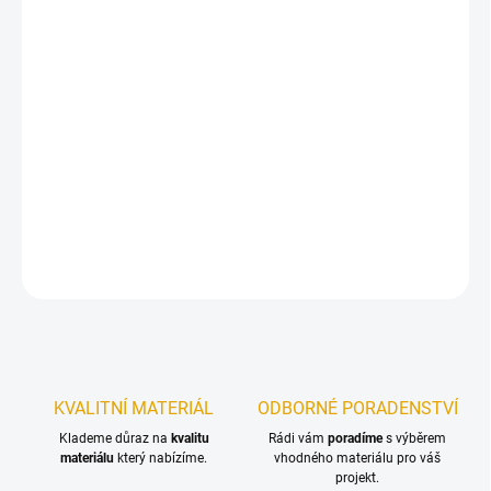
ŠÍŘKA
MŮŽEME DORUČIT DO:
ZVOLTE VARIANTU
−
+
Přidat do košíku
Univerzální dřevěné dveře.
DETAILNÍ INFORMACE
ZEPTAT SE
KVALITNÍ MATERIÁL
ODBORNÉ PORADENSTVÍ
Klademe důraz na
kvalitu
Rádi vám
poradíme
s výběrem
materiálu
který nabízíme.
vhodného materiálu pro váš
projekt.