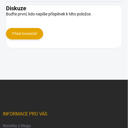
Diskuze
Buďte první, kdo napíše příspěvek k této položce.
Přidat komentář
Z
á
p
a
t
í
INFORMACE PRO VÁS
Novinky z blogu