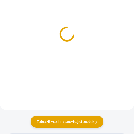
SKLADEM
NA OBJEDNÁNÍ DO 14 DNŮ
(2 KS)
(99 KS)
Palubkové dveře č.1,
Tesařská zárubeň pro
80cm, pravé
jednokřídlé dveře
4 598 Kč
1 923,90 Kč
3 800 Kč bez DPH
1 590 Kč bez DPH
Do košíku
Detail
Univerzální palubkové dveře
Tesařská zárubeň pro jednokřídlé
palubkové dveře
Zobrazit všechny související produkty