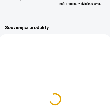
naši prodejnu v
Sivicích u Brna.
Související produkty
SKLADEM
SKLADEM
(>100 KS)
(>100 KS)
Šroub vratový M8x50,
Podložka M8 pro
Fe, ZB
dřevěné konstrukce
2,30 Kč
1,50 Kč
1,90 Kč bez DPH
1,20 Kč bez DPH