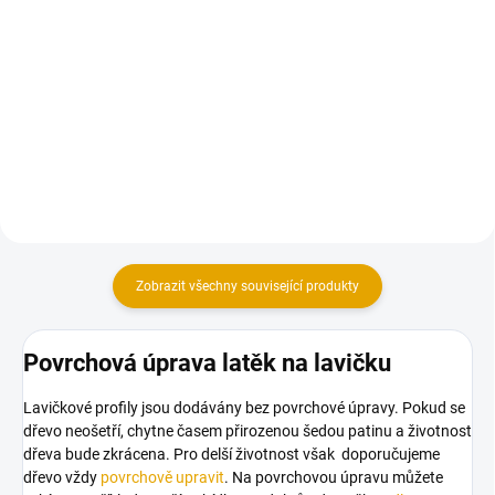
Do košíku
Do košíku
Vratové šrouby mají široké
Kruhová podložka pro dřevěné
spektrum použití.
konstrukce s pevností 4.8.
Zobrazit všechny související produkty
Povrchová úprava latěk na lavičku
Lavičkové profily jsou dodávány bez povrchové úpravy. Pokud se
dřevo neošetří, chytne časem přirozenou šedou patinu a životnost
dřeva bude zkrácena. Pro delší životnost však doporučujeme
dřevo vždy
povrchově upravit
. Na povrchovou úpravu můžete