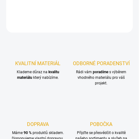
Dřevěné laťky určené pro zahradní lavičky
DETAILNÍ INFORMACE
ZEPTAT SE
KVALITNÍ MATERIÁL
ODBORNÉ PORADENSTVÍ
Klademe důraz na
kvalitu
Rádi vám
poradíme
s výběrem
materiálu
který nabízíme.
vhodného materiálu pro váš
projekt.
DOPRAVA
POBOČKA
Máme
90 %
produktů skladem.
Přijďte se přesvědčit o kvalitě
Disponujeme vlastní dopravou.
našeho sortimentu a služeb na