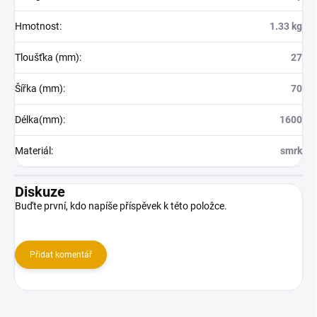
Hmotnost
:
1.33 kg
Tloušťka (mm)
:
27
Šířka (mm)
:
70
Délka(mm)
:
1600
Materiál
:
smrk
Diskuze
Buďte první, kdo napíše příspěvek k této položce.
Přidat komentář