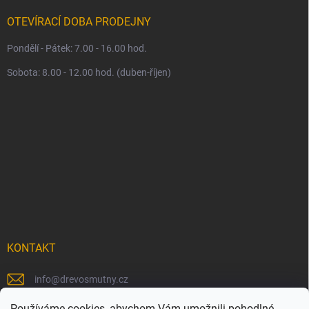
OTEVÍRACÍ DOBA PRODEJNY
Pondělí - Pátek: 7.00 - 16.00 hod.
Sobota: 8.00 - 12.00 hod. (duben-říjen)
KONTAKT
info
@
drevosmutny.cz
+420 725 710 840
Používáme cookies, abychom Vám umožnili pohodlné