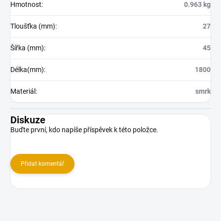
Hmotnost
:
0.963 kg
Tloušťka (mm)
:
27
Šířka (mm)
:
45
Délka(mm)
:
1800
Materiál
:
smrk
Diskuze
Buďte první, kdo napíše příspěvek k této položce.
Přidat komentář