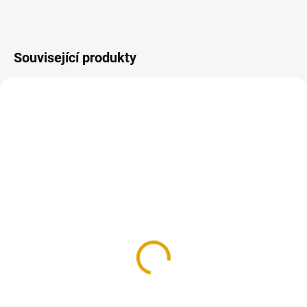
Související produkty
SKLADEM
(>100 KS)
SKLADEM
(>100 KS)
Šroub vratový M6x60,
Podložka M6 pro
Fe, ZB
dřevěné konstrukce
1,40 Kč
1,20 Kč
1,20 Kč bez DPH
1 Kč bez DPH
Do košíku