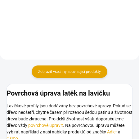
Do košíku
Vratové šrouby mají široké
spektrum použití.
Kruhová podložka pro dřevěné
konstrukce s pevností 4.8.
Zobrazit všechny související produkty
Povrchová úprava latěk na lavičku
Lavičkové profily jsou dodávány bez povrchové úpravy. Pokud se
dřevo neošetří, chytne časem přirozenou šedou patinu a životnost
dřeva bude zkrácena. Pro delší životnost však doporučujeme
dřevo vždy
povrchově upravit
. Na povrchovou úpravu můžete
vybírat například z naší nabídky produktů od značky
Adler
a
Osmo
.