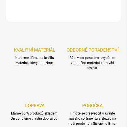
DETAILNÍ INFORMACE
ZEPTAT SE
KVALITNÍ MATERIÁL
ODBORNÉ PORADENSTVÍ
Klademe důraz na
kvalitu
Rádi vám
poradíme
s výběrem
materiálu
který nabízíme.
vhodného materiálu pro váš
projekt.
DOPRAVA
POBOČKA
Máme
90 %
produktů skladem.
Přijďte se přesvědčit o kvalitě
Disponujeme vlastní dopravou.
našeho sortimentu a služeb na
naši prodejnu v
Sivicích u Brna.